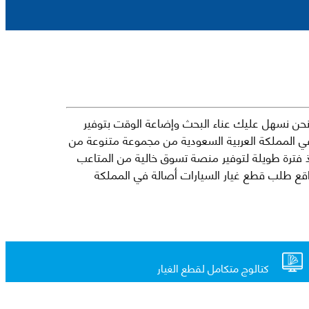
حن نسهل عليك عناء البحث وإضاعة الوقت بتوفير
في المملكة العربية السعودية من مجموعة متنوعة من
جارية الرائدة مثل شيفروليه وكرايسلر ودودج ولكزس وتويوتا على سبيل المثال لا الحصر. نشأت الفكرة وراء مفهوم Mkena منذ فترة طويلة لتوفير منصة تسوق خالية من المتاعب
ذ ذلك الحين ، اشتهر Mkena على نطاق واسع بأنه أحد أكثر مواقع طلب قطع غيار السيارات أصالة في المملكة
كتالوج متكامل لقطع الغيار