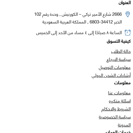
العنوان
2666 شارع الأمير تركي – الكورنيش , وحدة رقم 102
الخبر 34412-6803 , المملكة العربية السعودية
الساعة ٨ صباحًا إلى ٤ مساء من الأحد إلى الخميس
كيفية التسوق
حالة الطلب
سياسة الارجاع
معلومات التوصيل
أرشادات الشحن الدولي
معلومات
معلومات عنا
اسئلة متكرره
الشروط والاحكام
سياسة الخصوصية
المدونة
خدمات العملاء