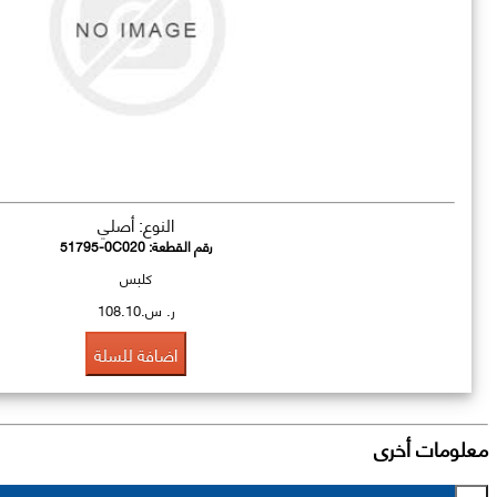
النوع: أصلي
رقم القطعة:
51795-0C020
كلبس
ر. س.108.10
اضافة للسلة
معلومات أخرى