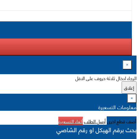
×
الرجاء ادخال ثلاثة حروف على الاقل
إغلاق
×
معلومات التسعيرة
أضف قطع اخرى
أرسل الطلب
ألغاء التسعيرة
بحث برقم الهيكل او رقم الشاصي