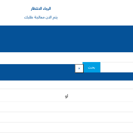
الرجاء الانتظار
يتم الان معالجة طلبك
بحث
×
او