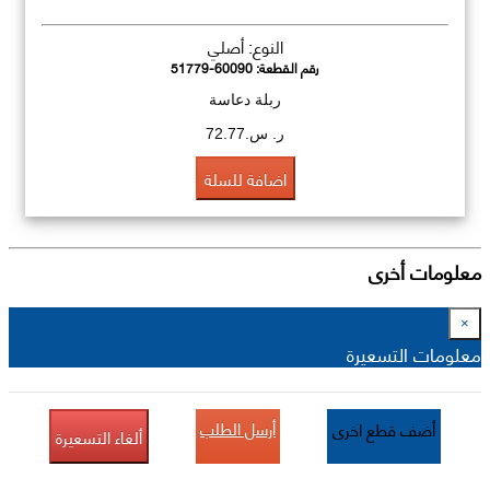
النوع: أصلي
رقم القطعة:
51779-60090
ربلة دعاسة
ر. س.72.77
اضافة للسلة
معلومات أخرى
×
معلومات التسعيرة
أرسل الطلب
أضف قطع اخرى
ألغاء التسعيرة