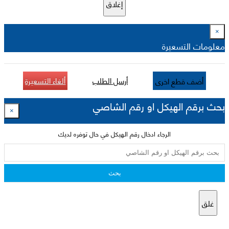
إغلاق
×
معلومات التسعيرة
أرسل الطلب
ألغاء التسعيرة
أضف قطع اخرى
بحث برقم الهيكل او رقم الشاصي
×
الرجاء ادخال رقم الهيكل في حال توفره لديك
بحث
غلق