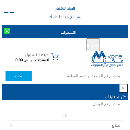
الرجاء الانتظار
يتم الان معالجة طلبك
التسعيرات
English
تسجيل جديد
تسجيل الدخول
|
عربة التسوق
0 منتجات - ر. س.0.00
بحث
×
اختر سيارتك
او