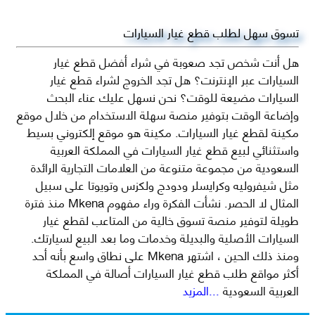
تسوق سهل لطلب قطع غيار السيارات
هل أنت شخص تجد صعوبة في شراء أفضل قطع غيار
السيارات عبر الإنترنت؟ هل تجد الخروج لشراء قطع غيار
السيارات مضيعة للوقت؟ نحن نسهل عليك عناء البحث
وإضاعة الوقت بتوفير منصة سهلة الاستخدام من خلال موقع
مكينة لقطع غيار السيارات. مكينة هو موقع إلكتروني بسيط
واستثنائي لبيع قطع غيار السيارات في المملكة العربية
السعودية من مجموعة متنوعة من العلامات التجارية الرائدة
مثل شيفروليه وكرايسلر ودودج ولكزس وتويوتا على سبيل
المثال لا الحصر. نشأت الفكرة وراء مفهوم Mkena منذ فترة
طويلة لتوفير منصة تسوق خالية من المتاعب لقطع غيار
السيارات الأصلية والبديلة وخدمات وما بعد البيع لسيارتك.
ومنذ ذلك الحين ، اشتهر Mkena على نطاق واسع بأنه أحد
أكثر مواقع طلب قطع غيار السيارات أصالة في المملكة
العربية السعودية
...المزيد