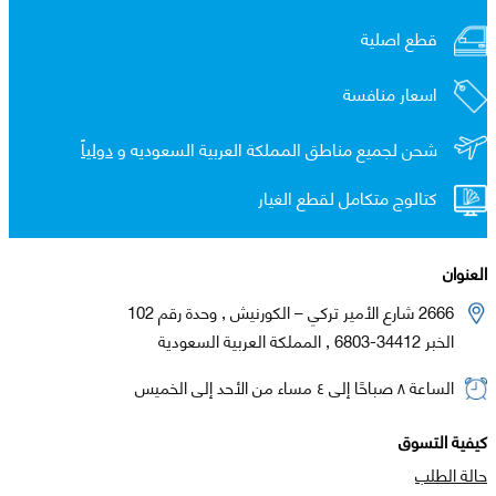
قطع اصلية
اسعار منافسة
شحن لجميع مناطق المملكة العربية السعوديه و
دولياً
كتالوج متكامل لقطع الغيار
العنوان
2666 شارع الأمير تركي – الكورنيش , وحدة رقم 102
الخبر 34412-6803 , المملكة العربية السعودية
الساعة ٨ صباحًا إلى ٤ مساء من الأحد إلى الخميس
كيفية التسوق
حالة الطلب