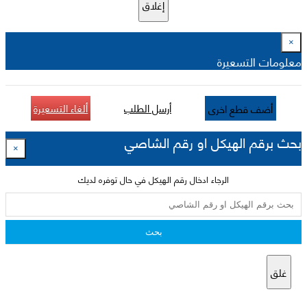
إغلاق
×
معلومات التسعيرة
أرسل الطلب
ألغاء التسعيرة
أضف قطع اخرى
بحث برقم الهيكل او رقم الشاصي
×
الرجاء ادخال رقم الهيكل في حال توفره لديك
بحث
غلق