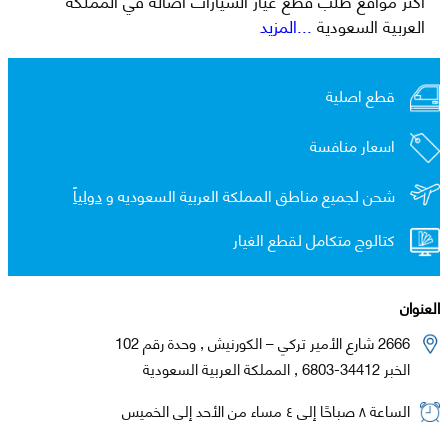
العربية السعودية
...المزيد
قطع اصلية
اسعار منافسة
شحن لجميع مناطق المملكة العربية السعوديه و
دولياً
كتالوج متكامل لقطع الغيار
العنوان
2666 شارع الأمير تركي – الكورنيش , وحدة رقم 102
الخبر 34412-6803 , المملكة العربية السعودية
الساعة ٨ صباحًا إلى ٤ مساء من الأحد إلى الخميس