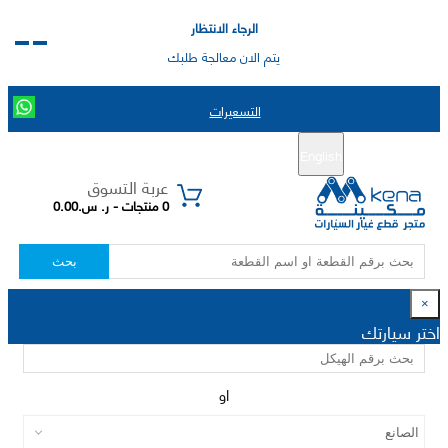
الرجاء الانتظار
يتم الان معالجة طلبك
التسعيرات
English
تسجيل جديد
تسجيل الدخول
|
عربة التسوق
0 منتجات - ر. س.0.00
بحث
×
اختر سيارتك
او