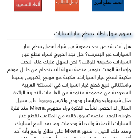
أرسل الطلب
أضف قطع اخرى
ألغاء التسعيرة
تسوق سهل لطلب قطع غيار السيارات
هل أنت شخص تجد صعوبة في شراء أفضل قطع غيار
السيارات عبر الإنترنت؟ هل تجد الخروج لشراء قطع غيار
السيارات مضيعة للوقت؟ نحن نسهل عليك عناء البحث
وإضاعة الوقت بتوفير منصة سهلة الاستخدام من خلال موقع
مكينة لقطع غيار السيارات. مكينة هو موقع إلكتروني بسيط
واستثنائي لبيع قطع غيار السيارات في المملكة العربية
السعودية من مجموعة متنوعة من العلامات التجارية الرائدة
مثل شيفروليه وكرايسلر ودودج ولكزس وتويوتا على سبيل
المثال لا الحصر. نشأت الفكرة وراء مفهوم Mkena منذ فترة
طويلة لتوفير منصة تسوق خالية من المتاعب لقطع غيار
السيارات الأصلية والبديلة وخدمات وما بعد البيع لسيارتك.
ومنذ ذلك الحين ، اشتهر Mkena على نطاق واسع بأنه أحد
أكثر مواقع طلب قطع غيار السيارات أصالة في المملكة