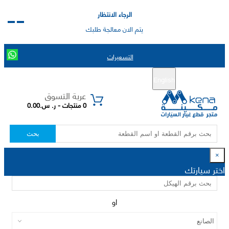
الرجاء الانتظار
يتم الان معالجة طلبك
التسعيرات
English
تسجيل جديد
تسجيل الدخول
|
عربة التسوق
0 منتجات - ر. س.0.00
بحث
×
اختر سيارتك
او