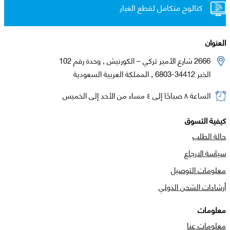
كتالوج متكامل لقطع الغيار
العنوان
2666 شارع الأمير تركي – الكورنيش , وحدة رقم 102
الخبر 34412-6803 , المملكة العربية السعودية
الساعة ٨ صباحًا إلى ٤ مساء من الأحد إلى الخميس
كيفية التسوق
حالة الطلب
سياسة الارجاع
معلومات التوصيل
أرشادات الشحن الدولي
معلومات
معلومات عنا