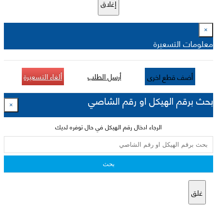
إغلاق
×
معلومات التسعيرة
أرسل الطلب
ألغاء التسعيرة
أضف قطع اخرى
بحث برقم الهيكل او رقم الشاصي
×
الرجاء ادخال رقم الهيكل في حال توفره لديك
بحث
غلق