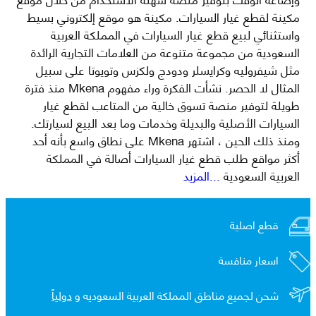
مكينة لقطع غيار السيارات. مكينة هو موقع إلكتروني بسيط
واستثنائي لبيع قطع غيار السيارات في المملكة العربية
السعودية من مجموعة متنوعة من العلامات التجارية الرائدة
مثل شيفروليه وكرايسلر ودودج ولكزس وتويوتا على سبيل
المثال لا الحصر. نشأت الفكرة وراء مفهوم Mkena منذ فترة
طويلة لتوفير منصة تسوق خالية من المتاعب لقطع غيار
السيارات الأصلية والبديلة وخدمات وما بعد البيع لسيارتك.
ومنذ ذلك الحين ، اشتهر Mkena على نطاق واسع بأنه أحد
أكثر مواقع طلب قطع غيار السيارات أصالة في المملكة
العربية السعودية
...المزيد
قطع اصلية
اسعار منافسة
شحن لجميع مناطق المملكة العربية السعوديه و
دولياً