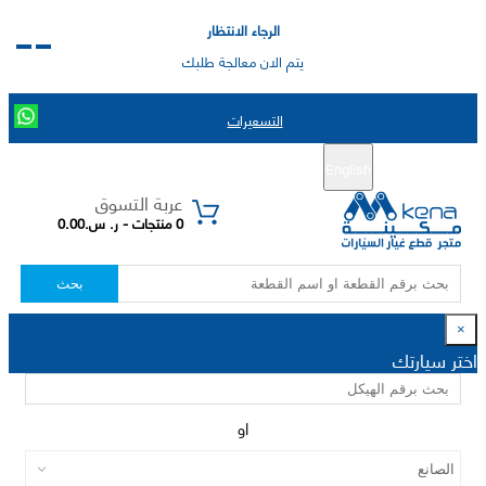
الرجاء الانتظار
يتم الان معالجة طلبك
التسعيرات
English
تسجيل جديد
تسجيل الدخول
|
عربة التسوق
0 منتجات - ر. س.0.00
بحث
×
اختر سيارتك
او