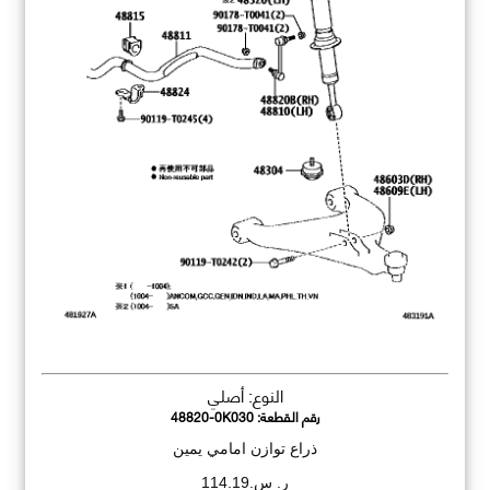
النوع: أصلي
رقم القطعة:
48820-0K030
ذراع توازن امامي يمين
ر. س.114.19