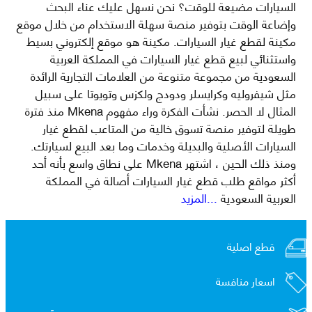
السيارات مضيعة للوقت؟ نحن نسهل عليك عناء البحث
وإضاعة الوقت بتوفير منصة سهلة الاستخدام من خلال موقع
مكينة لقطع غيار السيارات. مكينة هو موقع إلكتروني بسيط
واستثنائي لبيع قطع غيار السيارات في المملكة العربية
السعودية من مجموعة متنوعة من العلامات التجارية الرائدة
مثل شيفروليه وكرايسلر ودودج ولكزس وتويوتا على سبيل
المثال لا الحصر. نشأت الفكرة وراء مفهوم Mkena منذ فترة
طويلة لتوفير منصة تسوق خالية من المتاعب لقطع غيار
السيارات الأصلية والبديلة وخدمات وما بعد البيع لسيارتك.
ومنذ ذلك الحين ، اشتهر Mkena على نطاق واسع بأنه أحد
أكثر مواقع طلب قطع غيار السيارات أصالة في المملكة
العربية السعودية
...المزيد
قطع اصلية
اسعار منافسة