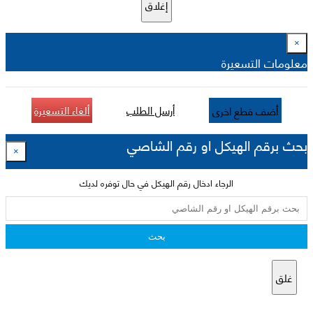
إغلاق
×
معلومات التسعيرة
أرسل الطلب
ألغاء التسعيرة
أضف قطع اخرى
بحث برقم الهيكل او رقم الشاصي
×
الرجاء ادخال رقم الهيكل في حال توفره لديك
بحث
غلق