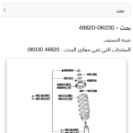
بحث
بحث -
48820-0K030
نتيجة التصنيف
المنتجات التي تفي معايير البحث : 48820 0K030