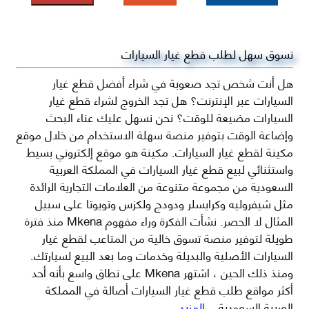
تسوق سهل لطلب قطع غيار السيارات
هل أنت شخص تجد صعوبة في شراء أفضل قطع غيار
السيارات عبر الإنترنت؟ هل تجد الخروج لشراء قطع غيار
السيارات مضيعة للوقت؟ نحن نسهل عليك عناء البحث
وإضاعة الوقت بتوفير منصة سهلة الاستخدام من خلال موقع
مكينة لقطع غيار السيارات. مكينة هو موقع إلكتروني بسيط
واستثنائي لبيع قطع غيار السيارات في المملكة العربية
السعودية من مجموعة متنوعة من العلامات التجارية الرائدة
مثل شيفروليه وكرايسلر ودودج ولكزس وتويوتا على سبيل
المثال لا الحصر. نشأت الفكرة وراء مفهوم Mkena منذ فترة
طويلة لتوفير منصة تسوق خالية من المتاعب لقطع غيار
السيارات الأصلية والبديلة وخدمات وما بعد البيع لسيارتك.
ومنذ ذلك الحين ، اشتهر Mkena على نطاق واسع بأنه أحد
أكثر مواقع طلب قطع غيار السيارات أصالة في المملكة
العربية السعودية
...المزيد