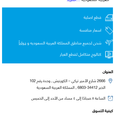
قطع اصلية
اسعار منافسة
شحن لجميع مناطق المملكة العربية السعوديه و
دولياً
كتالوج متكامل لقطع الغيار
العنوان
2666 شارع الأمير تركي – الكورنيش , وحدة رقم 102
الخبر 34412-6803 , المملكة العربية السعودية
الساعة ٨ صباحًا إلى ٤ مساء من الأحد إلى الخميس
كيفية التسوق