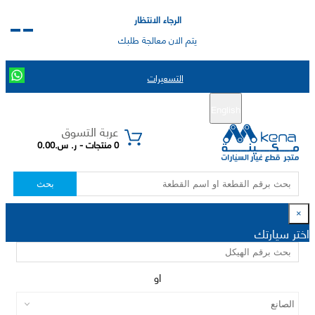
الرجاء الانتظار
يتم الان معالجة طلبك
التسعيرات
English
تسجيل جديد
تسجيل الدخول
|
عربة التسوق
0 منتجات - ر. س.0.00
بحث
×
اختر سيارتك
او