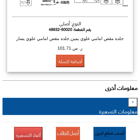
النوع: أصلي
رقم القطعة:
48632-60020
جلده مقص امامي علوي يمين,جلده مقص امامي علوي يسار
ر. س.101.71
اضافة للسلة
معلومات أخرى
×
معلومات التسعيرة
أرسل الطلب
أضف قطع اخرى
ألغاء التسعيرة