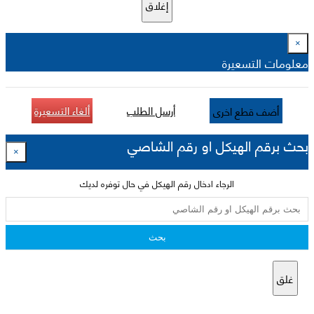
إغلاق
×
معلومات التسعيرة
أرسل الطلب
ألغاء التسعيرة
أضف قطع اخرى
بحث برقم الهيكل او رقم الشاصي
×
الرجاء ادخال رقم الهيكل في حال توفره لديك
بحث
غلق