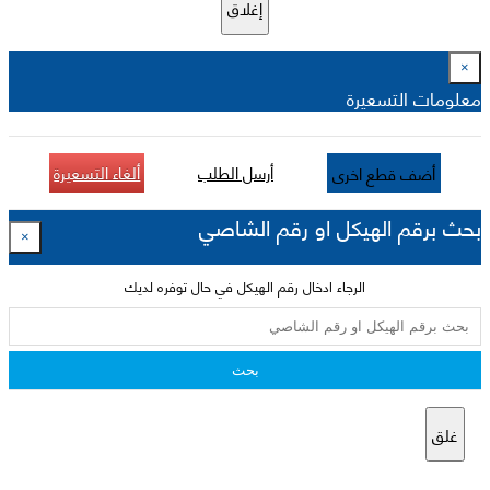
إغلاق
×
معلومات التسعيرة
أرسل الطلب
ألغاء التسعيرة
أضف قطع اخرى
بحث برقم الهيكل او رقم الشاصي
×
الرجاء ادخال رقم الهيكل في حال توفره لديك
بحث
غلق