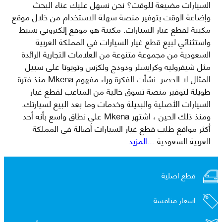
السيارات مضيعة للوقت؟ نحن نسهل عليك عناء البحث
وإضاعة الوقت بتوفير منصة سهلة الاستخدام من خلال موقع
مكينة لقطع غيار السيارات. مكينة هو موقع إلكتروني بسيط
واستثنائي لبيع قطع غيار السيارات في المملكة العربية
السعودية من مجموعة متنوعة من العلامات التجارية الرائدة
مثل شيفروليه وكرايسلر ودودج ولكزس وتويوتا على سبيل
المثال لا الحصر. نشأت الفكرة وراء مفهوم Mkena منذ فترة
طويلة لتوفير منصة تسوق خالية من المتاعب لقطع غيار
السيارات الأصلية والبديلة وخدمات وما بعد البيع لسيارتك.
ومنذ ذلك الحين ، اشتهر Mkena على نطاق واسع بأنه أحد
أكثر مواقع طلب قطع غيار السيارات أصالة في المملكة
العربية السعودية
...المزيد
قطع اصلية
اسعار منافسة