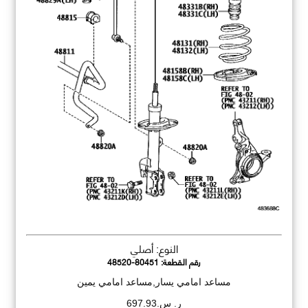
النوع: أصلي
رقم القطعة:
48520-80451
مساعد امامي يسار,مساعد امامي يمين
ر. س.697.93