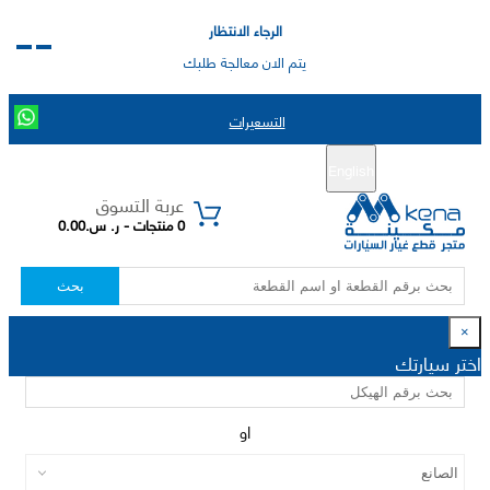
الرجاء الانتظار
يتم الان معالجة طلبك
التسعيرات
English
تسجيل جديد
تسجيل الدخول
|
عربة التسوق
0 منتجات - ر. س.0.00
بحث
×
اختر سيارتك
او