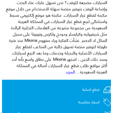
السيارات مضيعة للوقت؟ نحن نسهل عليك عناء البحث
وإضاعة الوقت بتوفير منصة سهلة الاستخدام من خلال موقع
مكينة لقطع غيار السيارات. مكينة هو موقع إلكتروني بسيط
واستثنائي لبيع قطع غيار السيارات في المملكة العربية
السعودية من مجموعة متنوعة من العلامات التجارية الرائدة
مثل شيفروليه وكرايسلر ودودج ولكزس وتويوتا على سبيل
المثال لا الحصر. نشأت الفكرة وراء مفهوم Mkena منذ فترة
طويلة لتوفير منصة تسوق خالية من المتاعب لقطع غيار
السيارات الأصلية والبديلة وخدمات وما بعد البيع لسيارتك.
ومنذ ذلك الحين ، اشتهر Mkena على نطاق واسع بأنه أحد
أكثر مواقع طلب قطع غيار السيارات أصالة في المملكة
العربية السعودية
...المزيد
قطع اصلية
اسعار منافسة