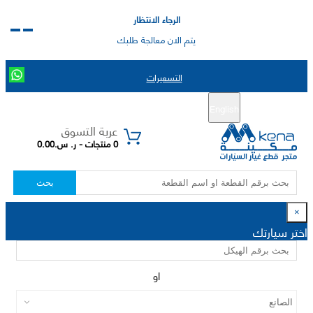
الرجاء الانتظار
يتم الان معالجة طلبك
التسعيرات
English
تسجيل جديد
تسجيل الدخول
|
عربة التسوق
0 منتجات - ر. س.0.00
بحث
×
اختر سيارتك
او