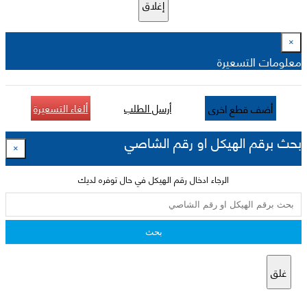
إغلاق
×
معلومات التسعيرة
أرسل الطلب
ألغاء التسعيرة
أضف قطع اخرى
بحث برقم الهيكل او رقم الشاصي
×
الرجاء ادخال رقم الهيكل في حال توفره لديك
بحث
غلق