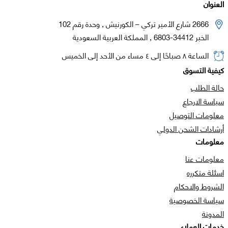
العنوان
2666 شارع الأمير تركي – الكورنيش , وحدة رقم 102
الخبر 34412-6803 , المملكة العربية السعودية
الساعة ٨ صباحًا إلى ٤ مساء من الأحد إلى الخميس
كيفية التسوق
حالة الطلب
سياسة الارجاع
معلومات التوصيل
أرشادات الشحن الدولي
معلومات
معلومات عنا
اسئلة متكرره
الشروط والاحكام
سياسة الخصوصية
المدونة
خدمات العملاء