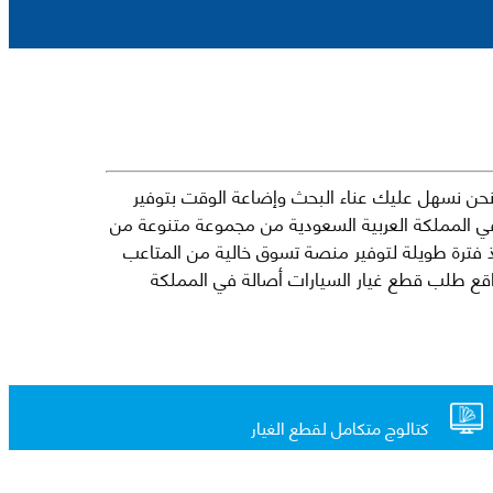
حن نسهل عليك عناء البحث وإضاعة الوقت بتوفير
في المملكة العربية السعودية من مجموعة متنوعة من
جارية الرائدة مثل شيفروليه وكرايسلر ودودج ولكزس وتويوتا على سبيل المثال لا الحصر. نشأت الفكرة وراء مفهوم Mkena منذ فترة طويلة لتوفير منصة تسوق خالية من المتاعب
ذ ذلك الحين ، اشتهر Mkena على نطاق واسع بأنه أحد أكثر مواقع طلب قطع غيار السيارات أصالة في المملكة
كتالوج متكامل لقطع الغيار