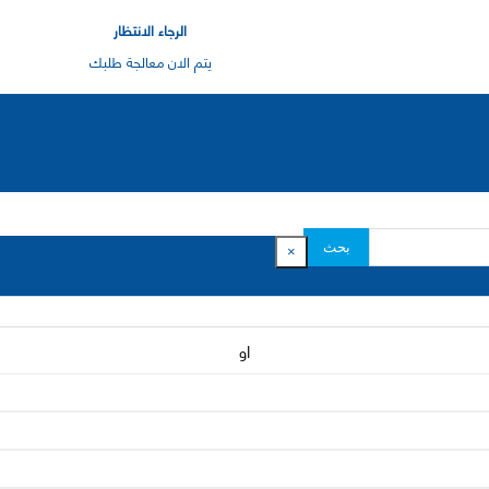
الرجاء الانتظار
يتم الان معالجة طلبك
بحث
×
او