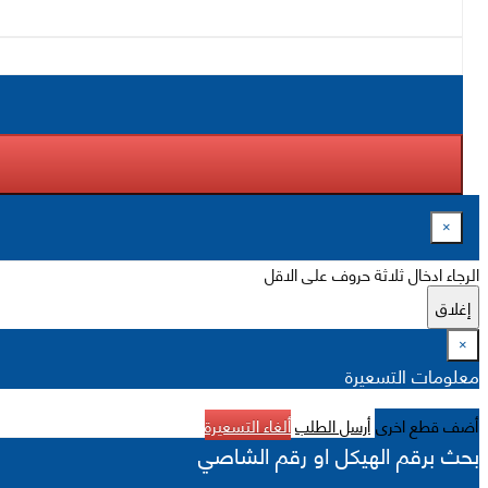
×
الرجاء ادخال ثلاثة حروف على الاقل
إغلاق
×
معلومات التسعيرة
أضف قطع اخرى
أرسل الطلب
ألغاء التسعيرة
بحث برقم الهيكل او رقم الشاصي