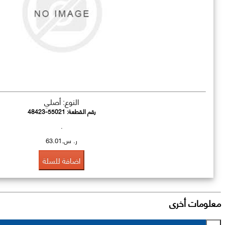
النوع: أصلي
رقم القطعة:
48423-55021
.
ر. س.63.01
اضافة للسلة
معلومات أخرى