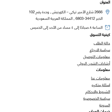
العنوان
2666 شارع الأمير تركي – الكورنيش , وحدة رقم 102
الخبر 34412-6803 , المملكة العربية السعودية
الساعة ٨ صباحًا إلى ٤ مساء من الأحد إلى الخميس
كيفية التسوق
حالة الطلب
سياسة الارجاع
معلومات التوصيل
أرشادات الشحن الدولي
معلومات
معلومات عنا
اسئلة متكرره
الشروط والاحكام
سياسة الخصوصية
المدونة
خدمات العملاء