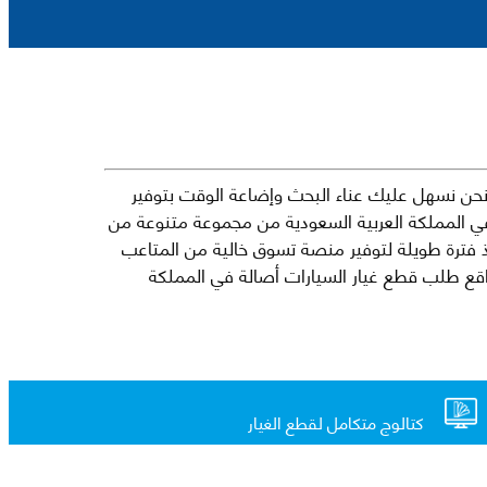
حن نسهل عليك عناء البحث وإضاعة الوقت بتوفير
في المملكة العربية السعودية من مجموعة متنوعة من
جارية الرائدة مثل شيفروليه وكرايسلر ودودج ولكزس وتويوتا على سبيل المثال لا الحصر. نشأت الفكرة وراء مفهوم Mkena منذ فترة طويلة لتوفير منصة تسوق خالية من المتاعب
ذ ذلك الحين ، اشتهر Mkena على نطاق واسع بأنه أحد أكثر مواقع طلب قطع غيار السيارات أصالة في المملكة
كتالوج متكامل لقطع الغيار