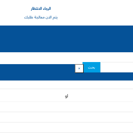
الرجاء الانتظار
يتم الان معالجة طلبك
بحث
×
او