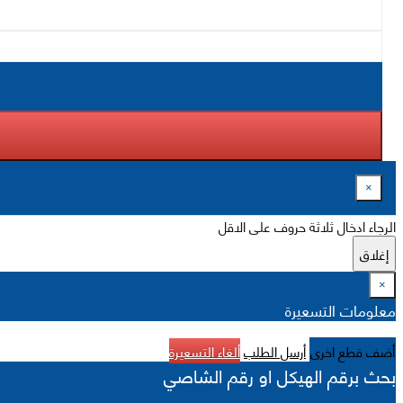
×
الرجاء ادخال ثلاثة حروف على الاقل
إغلاق
×
معلومات التسعيرة
أضف قطع اخرى
أرسل الطلب
ألغاء التسعيرة
بحث برقم الهيكل او رقم الشاصي