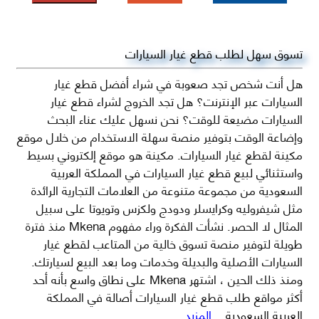
تسوق سهل لطلب قطع غيار السيارات
هل أنت شخص تجد صعوبة في شراء أفضل قطع غيار
السيارات عبر الإنترنت؟ هل تجد الخروج لشراء قطع غيار
السيارات مضيعة للوقت؟ نحن نسهل عليك عناء البحث
وإضاعة الوقت بتوفير منصة سهلة الاستخدام من خلال موقع
مكينة لقطع غيار السيارات. مكينة هو موقع إلكتروني بسيط
واستثنائي لبيع قطع غيار السيارات في المملكة العربية
السعودية من مجموعة متنوعة من العلامات التجارية الرائدة
مثل شيفروليه وكرايسلر ودودج ولكزس وتويوتا على سبيل
المثال لا الحصر. نشأت الفكرة وراء مفهوم Mkena منذ فترة
طويلة لتوفير منصة تسوق خالية من المتاعب لقطع غيار
السيارات الأصلية والبديلة وخدمات وما بعد البيع لسيارتك.
ومنذ ذلك الحين ، اشتهر Mkena على نطاق واسع بأنه أحد
أكثر مواقع طلب قطع غيار السيارات أصالة في المملكة
العربية السعودية
...المزيد