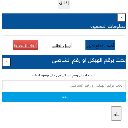
إغلاق
×
معلومات التسعيرة
أرسل الطلب
ألغاء التسعيرة
أضف قطع اخرى
بحث برقم الهيكل او رقم الشاصي
×
الرجاء ادخال رقم الهيكل في حال توفره لديك
بحث
غلق