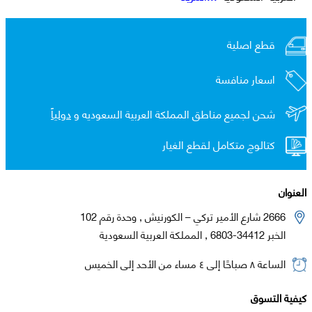
قطع اصلية
اسعار منافسة
شحن لجميع مناطق المملكة العربية السعوديه و
دولياً
كتالوج متكامل لقطع الغيار
العنوان
2666 شارع الأمير تركي – الكورنيش , وحدة رقم 102
الخبر 34412-6803 , المملكة العربية السعودية
الساعة ٨ صباحًا إلى ٤ مساء من الأحد إلى الخميس
كيفية التسوق