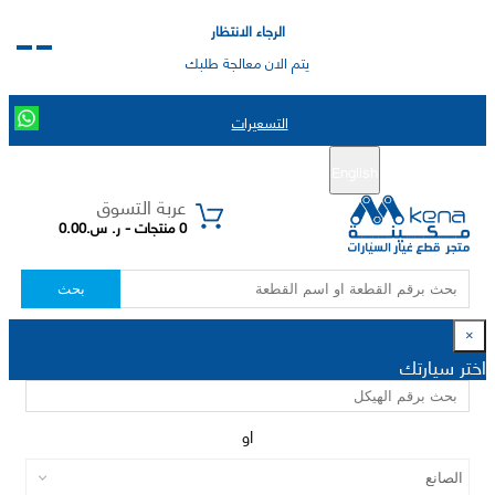
الرجاء الانتظار
يتم الان معالجة طلبك
التسعيرات
English
تسجيل جديد
تسجيل الدخول
|
عربة التسوق
0 منتجات - ر. س.0.00
بحث
×
اختر سيارتك
او