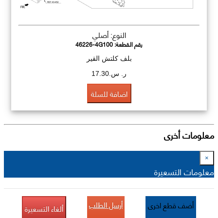
النوع: أصلي
رقم القطعة:
46226-4G100
بلف كلتش القير
ر. س.17.30
اضافة للسلة
معلومات أخرى
×
معلومات التسعيرة
أرسل الطلب
أضف قطع اخرى
ألغاء التسعيرة