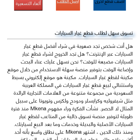
أرسل الطلب
أضف قطع اخرى
ألغاء التسعيرة
تسوق سهل لطلب قطع غيار السيارات
هل أنت شخص تجد صعوبة في شراء أفضل قطع غيار
السيارات عبر الإنترنت؟ هل تجد الخروج لشراء قطع غيار
السيارات مضيعة للوقت؟ نحن نسهل عليك عناء البحث
وإضاعة الوقت بتوفير منصة سهلة الاستخدام من خلال موقع
مكينة لقطع غيار السيارات. مكينة هو موقع إلكتروني بسيط
واستثنائي لبيع قطع غيار السيارات في المملكة العربية
السعودية من مجموعة متنوعة من العلامات التجارية الرائدة
مثل شيفروليه وكرايسلر ودودج ولكزس وتويوتا على سبيل
المثال لا الحصر. نشأت الفكرة وراء مفهوم Mkena منذ فترة
طويلة لتوفير منصة تسوق خالية من المتاعب لقطع غيار
السيارات الأصلية والبديلة وخدمات وما بعد البيع لسيارتك.
ومنذ ذلك الحين ، اشتهر Mkena على نطاق واسع بأنه أحد
أكثر مواقع طلب قطع غيار السيارات أصالة في المملكة