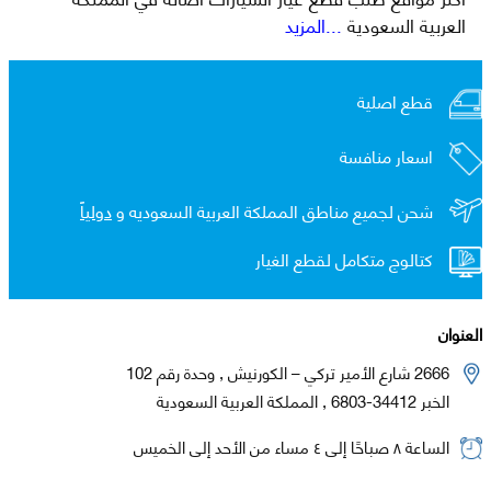
العربية السعودية
...المزيد
قطع اصلية
اسعار منافسة
شحن لجميع مناطق المملكة العربية السعوديه و
دولياً
كتالوج متكامل لقطع الغيار
العنوان
2666 شارع الأمير تركي – الكورنيش , وحدة رقم 102
الخبر 34412-6803 , المملكة العربية السعودية
الساعة ٨ صباحًا إلى ٤ مساء من الأحد إلى الخميس