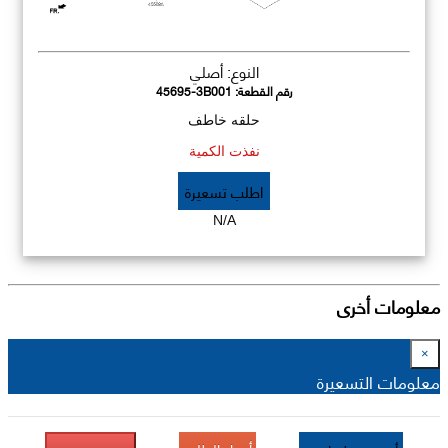
النوع: أصلي
رقم القطعة:
45695-3B001
حلقه خاطف
نفذت الكمية
اطلب تسعيرة
N/A
معلومات أخرى
×
معلومات التسعيرة