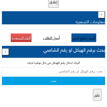
إغلاق
×
معلومات التسعيرة
أرسل الطلب
ألغاء التسعيرة
أضف قطع اخرى
بحث برقم الهيكل او رقم الشاصي
×
الرجاء ادخال رقم الهيكل في حال توفره لديك
بحث
غلق