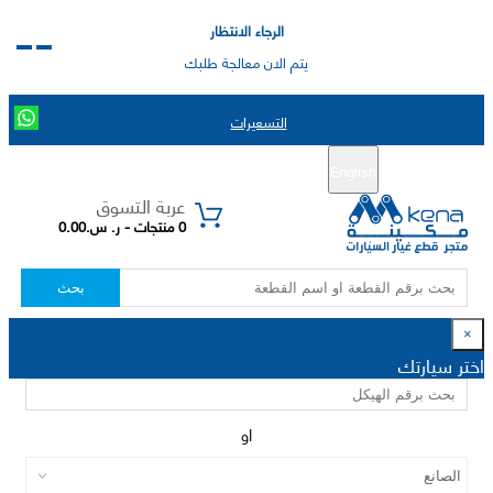
الرجاء الانتظار
يتم الان معالجة طلبك
التسعيرات
English
تسجيل جديد
تسجيل الدخول
|
عربة التسوق
0 منتجات - ر. س.0.00
بحث
×
اختر سيارتك
او