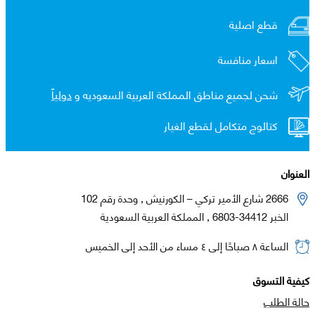
قطع اصلية
اسعار منافسة
شحن لجميع مناطق المملكة العربية السعوديه و
دولياً
كتالوج متكامل لقطع الغيار
العنوان
2666 شارع الأمير تركي – الكورنيش , وحدة رقم 102
الخبر 34412-6803 , المملكة العربية السعودية
الساعة ٨ صباحًا إلى ٤ مساء من الأحد إلى الخميس
كيفية التسوق
حالة الطلب