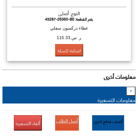
النوع: أصلي
رقم القطعة:
45287-26360-B0
غطاء دركسون سفلي
ر. س.115.33
اضافة للسلة
معلومات أخرى
×
معلومات التسعيرة
أرسل الطلب
أضف قطع اخرى
ألغاء التسعيرة