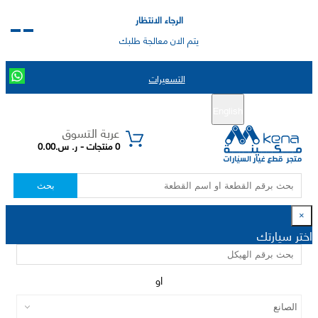
الرجاء الانتظار
يتم الان معالجة طلبك
التسعيرات
English
تسجيل جديد
تسجيل الدخول
|
عربة التسوق
0 منتجات - ر. س.0.00
بحث
×
اختر سيارتك
او