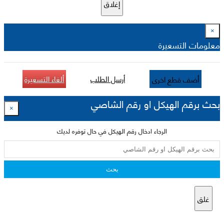
إغلاق
×
معلومات التسعيرة
أرسل الطلب
ألغاء التسعيرة
أضف قطع اخرى
بحث برقم الهيكل او رقم الشاصي
×
الرجاء ادخال رقم الهيكل في حال توفره لديك
بحث
غلق