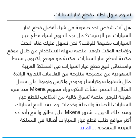
تسوق سهل لطلب قطع غيار السيارات
هل أنت شخص تجد صعوبة في شراء أفضل قطع غيار
السيارات عبر الإنترنت؟ هل تجد الخروج لشراء قطع غيار
السيارات مضيعة للوقت؟ نحن نسهل عليك عناء البحث
وإضاعة الوقت بتوفير منصة سهلة الاستخدام من خلال موقع
مكينة لقطع غيار السيارات. مكينة هو موقع إلكتروني بسيط
واستثنائي لبيع قطع غيار السيارات في المملكة العربية
السعودية من مجموعة متنوعة من العلامات التجارية الرائدة
مثل شيفروليه وكرايسلر ودودج ولكزس وتويوتا على سبيل
المثال لا الحصر. نشأت الفكرة وراء مفهوم Mkena منذ فترة
طويلة لتوفير منصة تسوق خالية من المتاعب لقطع غيار
السيارات الأصلية والبديلة وخدمات وما بعد البيع لسيارتك.
ومنذ ذلك الحين ، اشتهر Mkena على نطاق واسع بأنه أحد
أكثر مواقع طلب قطع غيار السيارات أصالة في المملكة
العربية السعودية
...المزيد