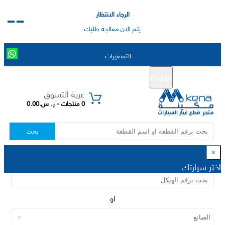
الرجاء الانتظار
يتم الان معالجة طلبك
التسعيرات
English
تسجيل جديد
تسجيل الدخول
|
عربة التسوق
0 منتجات - ر. س.0.00
بحث
×
اختر سيارتك
او