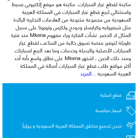
مكينة لقطع غيار السيارات. مكينة هو موقع إلكتروني بسيط
واستثنائي لبيع قطع غيار السيارات في المملكة العربية
السعودية من مجموعة متنوعة من العلامات التجارية الرائدة
مثل شيفروليه وكرايسلر ودودج ولكزس وتويوتا على سبيل
المثال لا الحصر. نشأت الفكرة وراء مفهوم Mkena منذ فترة
طويلة لتوفير منصة تسوق خالية من المتاعب لقطع غيار
السيارات الأصلية والبديلة وخدمات وما بعد البيع لسيارتك.
ومنذ ذلك الحين ، اشتهر Mkena على نطاق واسع بأنه أحد
أكثر مواقع طلب قطع غيار السيارات أصالة في المملكة
العربية السعودية
...المزيد
قطع اصلية
اسعار منافسة
شحن لجميع مناطق المملكة العربية السعوديه و
دولياً