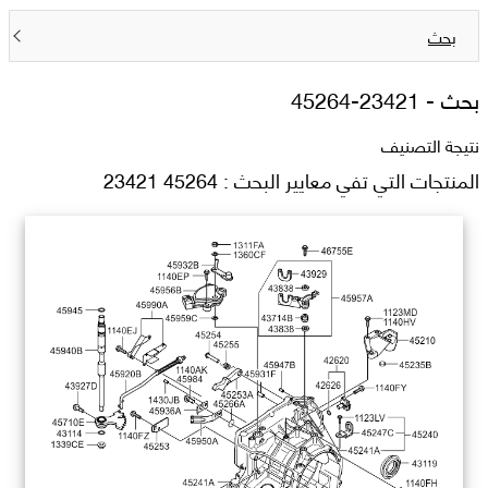
بحث
بحث -
45264-23421
نتيجة التصنيف
المنتجات التي تفي معايير البحث : 45264 23421