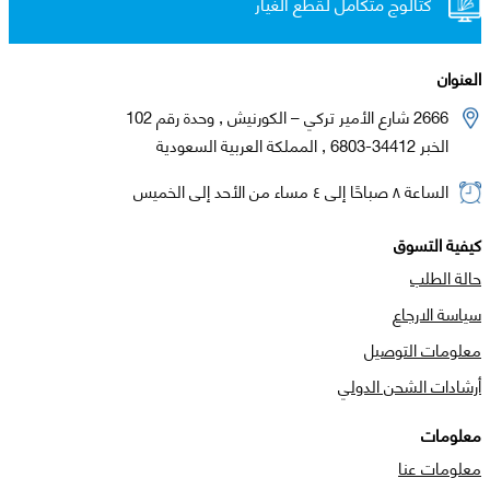
كتالوج متكامل لقطع الغيار
العنوان
2666 شارع الأمير تركي – الكورنيش , وحدة رقم 102
الخبر 34412-6803 , المملكة العربية السعودية
الساعة ٨ صباحًا إلى ٤ مساء من الأحد إلى الخميس
كيفية التسوق
حالة الطلب
سياسة الارجاع
معلومات التوصيل
أرشادات الشحن الدولي
معلومات
معلومات عنا