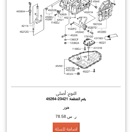
النوع: أصلي
رقم القطعة:
45264-23421
هوز
ر. س.78.58
اضافة للسلة