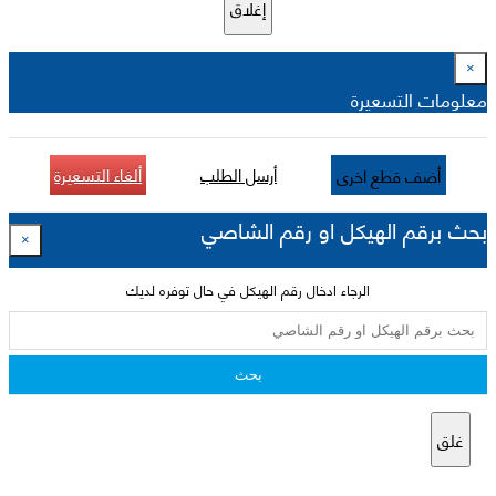
إغلاق
×
معلومات التسعيرة
أرسل الطلب
ألغاء التسعيرة
أضف قطع اخرى
بحث برقم الهيكل او رقم الشاصي
×
الرجاء ادخال رقم الهيكل في حال توفره لديك
بحث
غلق