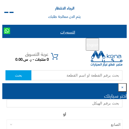
الرجاء الانتظار
يتم الان معالجة طلبك
التسعيرات
English
تسجيل جديد
تسجيل الدخول
|
عربة التسوق
0 منتجات - ر. س.0.00
بحث
×
اختر سيارتك
او