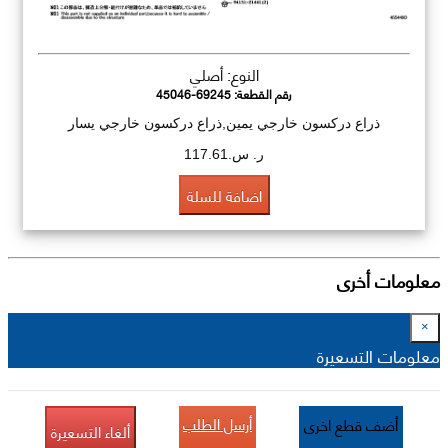
النوع: أصلي
رقم القطعة:
45046-69245
ذراع دركسون خارجي يمين,ذراع دركسون خارجي يسار
ر. س.117.61
اضافة للسلة
معلومات أخرى
×
معلومات التسعيرة
أرسل الطلب
أضف قطع اخرى
ألغاء التسعيرة