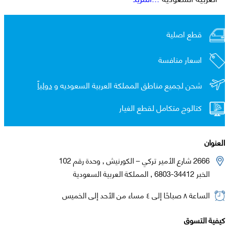
قطع اصلية
اسعار منافسة
شحن لجميع مناطق المملكة العربية السعوديه و
دولياً
كتالوج متكامل لقطع الغيار
العنوان
2666 شارع الأمير تركي – الكورنيش , وحدة رقم 102
الخبر 34412-6803 , المملكة العربية السعودية
الساعة ٨ صباحًا إلى ٤ مساء من الأحد إلى الخميس
كيفية التسوق