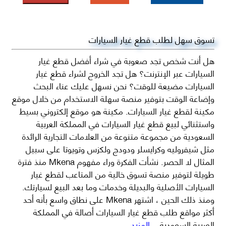
تسوق سهل لطلب قطع غيار السيارات
هل أنت شخص تجد صعوبة في شراء أفضل قطع غيار
السيارات عبر الإنترنت؟ هل تجد الخروج لشراء قطع غيار
السيارات مضيعة للوقت؟ نحن نسهل عليك عناء البحث
وإضاعة الوقت بتوفير منصة سهلة الاستخدام من خلال موقع
مكينة لقطع غيار السيارات. مكينة هو موقع إلكتروني بسيط
واستثنائي لبيع قطع غيار السيارات في المملكة العربية
السعودية من مجموعة متنوعة من العلامات التجارية الرائدة
مثل شيفروليه وكرايسلر ودودج ولكزس وتويوتا على سبيل
المثال لا الحصر. نشأت الفكرة وراء مفهوم Mkena منذ فترة
طويلة لتوفير منصة تسوق خالية من المتاعب لقطع غيار
السيارات الأصلية والبديلة وخدمات وما بعد البيع لسيارتك.
ومنذ ذلك الحين ، اشتهر Mkena على نطاق واسع بأنه أحد
أكثر مواقع طلب قطع غيار السيارات أصالة في المملكة
العربية السعودية
...المزيد