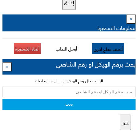
إغلاق
×
معلومات التسعيرة
أرسل الطلب
ألغاء التسعيرة
أضف قطع اخرى
بحث برقم الهيكل او رقم الشاصي
×
الرجاء ادخال رقم الهيكل في حال توفره لديك
بحث
غلق