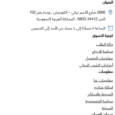
العنوان
2666 شارع الأمير تركي – الكورنيش , وحدة رقم 102
الخبر 34412-6803 , المملكة العربية السعودية
الساعة ٨ صباحًا إلى ٤ مساء من الأحد إلى الخميس
كيفية التسوق
حالة الطلب
سياسة الارجاع
معلومات التوصيل
أرشادات الشحن الدولي
معلومات
معلومات عنا
اسئلة متكرره
الشروط والاحكام
سياسة الخصوصية
المدونة
خدمات العملاء