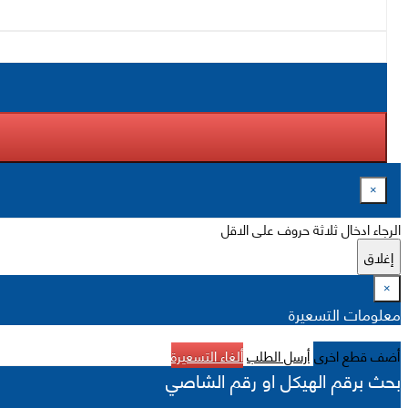
×
الرجاء ادخال ثلاثة حروف على الاقل
إغلاق
×
معلومات التسعيرة
أضف قطع اخرى
أرسل الطلب
ألغاء التسعيرة
بحث برقم الهيكل او رقم الشاصي