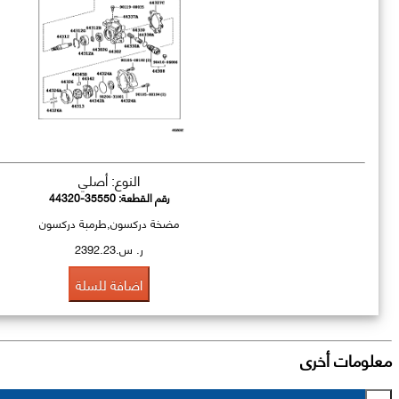
النوع: أصلي
رقم القطعة:
44320-35550
مضخة دركسون,طرمبة دركسون
ر. س.2392.23
اضافة للسلة
معلومات أخرى