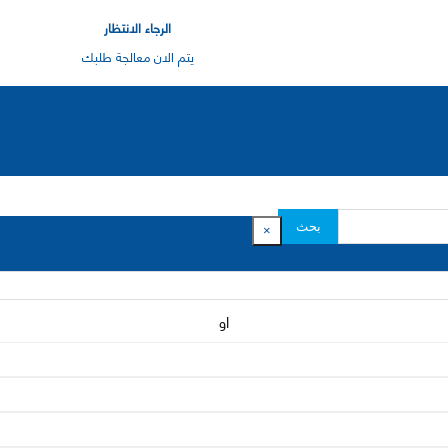
الرجاء الانتظار
يتم الان معالجة طلبك
بحث
×
او