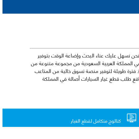
حن نسهل عليك عناء البحث وإضاعة الوقت بتوفير
في المملكة العربية السعودية من مجموعة متنوعة من
جارية الرائدة مثل شيفروليه وكرايسلر ودودج ولكزس وتويوتا على سبيل المثال لا الحصر. نشأت الفكرة وراء مفهوم Mkena منذ فترة طويلة لتوفير منصة تسوق خالية من المتاعب
ذ ذلك الحين ، اشتهر Mkena على نطاق واسع بأنه أحد أكثر مواقع طلب قطع غيار السيارات أصالة في المملكة
كتالوج متكامل لقطع الغيار