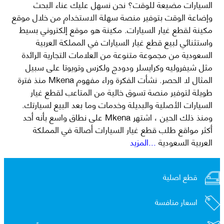
السيارات مضيعة للوقت؟ نحن نسهل عليك عناء البحث
وإضاعة الوقت بتوفير منصة سهلة الاستخدام من خلال موقع
مكينة لقطع غيار السيارات. مكينة هو موقع إلكتروني بسيط
واستثنائي لبيع قطع غيار السيارات في المملكة العربية
السعودية من مجموعة متنوعة من العلامات التجارية الرائدة
مثل شيفروليه وكرايسلر ودودج ولكزس وتويوتا على سبيل
المثال لا الحصر. نشأت الفكرة وراء مفهوم Mkena منذ فترة
طويلة لتوفير منصة تسوق خالية من المتاعب لقطع غيار
السيارات الأصلية والبديلة وخدمات وما بعد البيع لسيارتك.
ومنذ ذلك الحين ، اشتهر Mkena على نطاق واسع بأنه أحد
أكثر مواقع طلب قطع غيار السيارات أصالة في المملكة
العربية السعودية
...المزيد
قطع اصلية
اسعار منافسة