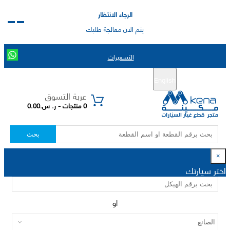
الرجاء الانتظار
يتم الان معالجة طلبك
التسعيرات
English
تسجيل جديد
تسجيل الدخول
|
عربة التسوق
0 منتجات - ر. س.0.00
بحث
×
اختر سيارتك
او