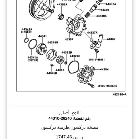
النوع: أصلي
رقم القطعة:
44310-28240
مضخة دركسون,طرمبة دركسون
ر. س.1747.46