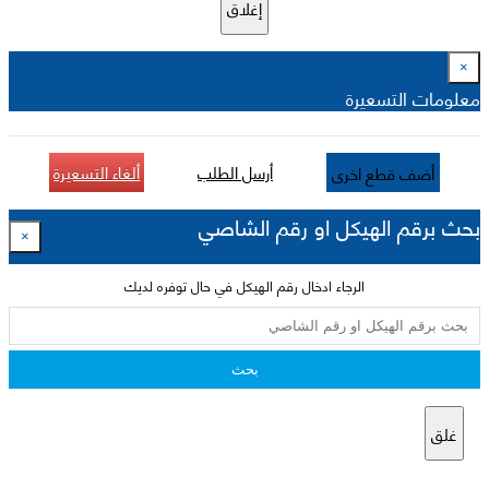
إغلاق
×
معلومات التسعيرة
أرسل الطلب
ألغاء التسعيرة
أضف قطع اخرى
بحث برقم الهيكل او رقم الشاصي
×
الرجاء ادخال رقم الهيكل في حال توفره لديك
بحث
غلق