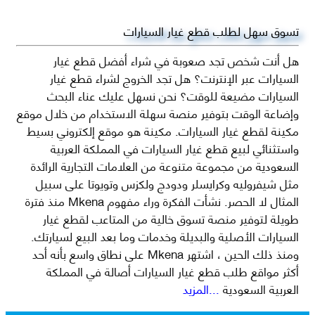
تسوق سهل لطلب قطع غيار السيارات
هل أنت شخص تجد صعوبة في شراء أفضل قطع غيار
السيارات عبر الإنترنت؟ هل تجد الخروج لشراء قطع غيار
السيارات مضيعة للوقت؟ نحن نسهل عليك عناء البحث
وإضاعة الوقت بتوفير منصة سهلة الاستخدام من خلال موقع
مكينة لقطع غيار السيارات. مكينة هو موقع إلكتروني بسيط
واستثنائي لبيع قطع غيار السيارات في المملكة العربية
السعودية من مجموعة متنوعة من العلامات التجارية الرائدة
مثل شيفروليه وكرايسلر ودودج ولكزس وتويوتا على سبيل
المثال لا الحصر. نشأت الفكرة وراء مفهوم Mkena منذ فترة
طويلة لتوفير منصة تسوق خالية من المتاعب لقطع غيار
السيارات الأصلية والبديلة وخدمات وما بعد البيع لسيارتك.
ومنذ ذلك الحين ، اشتهر Mkena على نطاق واسع بأنه أحد
أكثر مواقع طلب قطع غيار السيارات أصالة في المملكة
العربية السعودية
...المزيد