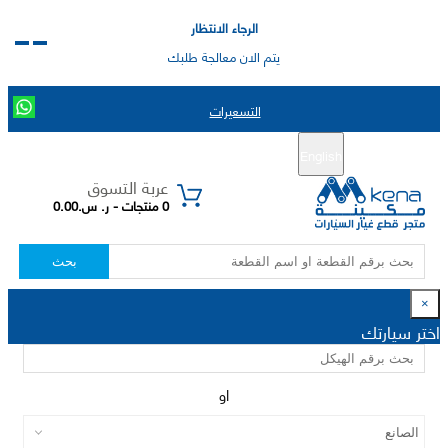
الرجاء الانتظار
يتم الان معالجة طلبك
التسعيرات
English
تسجيل جديد
تسجيل الدخول
|
عربة التسوق
0 منتجات - ر. س.0.00
بحث
×
اختر سيارتك
او