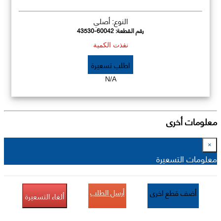
النوع: أصلي
رقم القطعة:
43530-60042
نفذت الكمية
اطلب تسعيرة
N/A
معلومات أخرى
×
معلومات التسعيرة
أرسل الطلب
أضف قطع اخرى
ألغاء التسعيرة