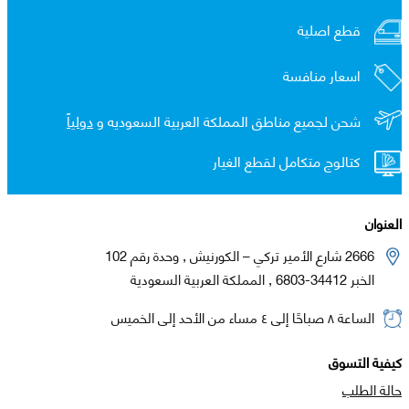
قطع اصلية
اسعار منافسة
شحن لجميع مناطق المملكة العربية السعوديه و
دولياً
كتالوج متكامل لقطع الغيار
العنوان
2666 شارع الأمير تركي – الكورنيش , وحدة رقم 102
الخبر 34412-6803 , المملكة العربية السعودية
الساعة ٨ صباحًا إلى ٤ مساء من الأحد إلى الخميس
كيفية التسوق
حالة الطلب