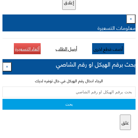
إغلاق
×
معلومات التسعيرة
أرسل الطلب
ألغاء التسعيرة
أضف قطع اخرى
بحث برقم الهيكل او رقم الشاصي
×
الرجاء ادخال رقم الهيكل في حال توفره لديك
بحث
غلق