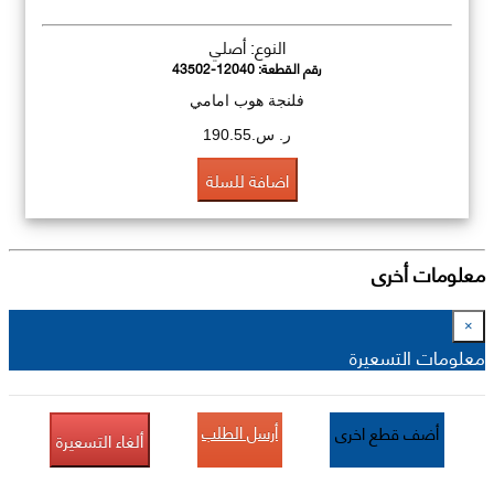
النوع: أصلي
رقم القطعة:
43502-12040
فلنجة هوب امامي
ر. س.190.55
اضافة للسلة
معلومات أخرى
×
معلومات التسعيرة
أرسل الطلب
أضف قطع اخرى
ألغاء التسعيرة