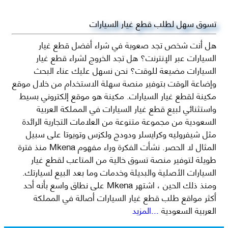
تسوق سهل لطلب قطع غيار السيارات
هل أنت شخص تجد صعوبة في شراء أفضل قطع غيار
السيارات عبر الإنترنت؟ هل تجد الخروج لشراء قطع غيار
السيارات مضيعة للوقت؟ نحن نسهل عليك عناء البحث
وإضاعة الوقت بتوفير منصة سهلة الاستخدام من خلال موقع
مكينة لقطع غيار السيارات. مكينة هو موقع إلكتروني بسيط
واستثنائي لبيع قطع غيار السيارات في المملكة العربية
السعودية من مجموعة متنوعة من العلامات التجارية الرائدة
مثل شيفروليه وكرايسلر ودودج ولكزس وتويوتا على سبيل
المثال لا الحصر. نشأت الفكرة وراء مفهوم Mkena منذ فترة
طويلة لتوفير منصة تسوق خالية من المتاعب لقطع غيار
السيارات الأصلية والبديلة وخدمات وما بعد البيع لسيارتك.
ومنذ ذلك الحين ، اشتهر Mkena على نطاق واسع بأنه أحد
أكثر مواقع طلب قطع غيار السيارات أصالة في المملكة
العربية السعودية
...المزيد