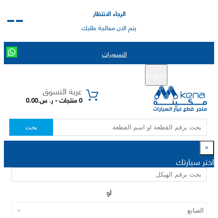
الرجاء الانتظار
يتم الان معالجة طلبك
التسعيرات
English
تسجيل جديد
تسجيل الدخول
|
عربة التسوق
0 منتجات - ر. س.0.00
بحث
×
اختر سيارتك
او