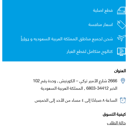
قطع اصلية
اسعار منافسة
شحن لجميع مناطق المملكة العربية السعوديه و
دولياً
كتالوج متكامل لقطع الغيار
العنوان
2666 شارع الأمير تركي – الكورنيش , وحدة رقم 102
الخبر 34412-6803 , المملكة العربية السعودية
الساعة ٨ صباحًا إلى ٤ مساء من الأحد إلى الخميس
كيفية التسوق
حالة الطلب