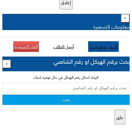
إغلاق
×
معلومات التسعيرة
أرسل الطلب
ألغاء التسعيرة
أضف قطع اخرى
بحث برقم الهيكل او رقم الشاصي
×
الرجاء ادخال رقم الهيكل في حال توفره لديك
بحث
غلق