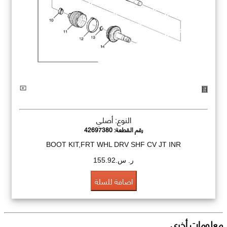
النوع: أصلي
رقم القطعة:
42697380
BOOT KIT,FRT WHL DRV SHF CV JT INR
ر. س.155.92
اضافة للسلة
معلومات أخرى