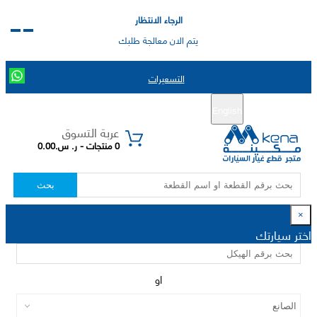
الرجاء الانتظار
يتم الان معالجة طلبك
التسعيرات
English
تسجيل جديد
تسجيل الدخول
|
عربة التسوق
0 منتجات - ر. س.0.00
بحث
×
اختر سيارتك
او