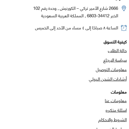
2666 شارع الأمير تركي – الكورنيش , وحدة رقم 102
الخبر 34412-6803 , المملكة العربية السعودية
الساعة ٨ صباحًا إلى ٤ مساء من الأحد إلى الخميس
كيفية التسوق
حالة الطلب
سياسة الارجاع
معلومات التوصيل
أرشادات الشحن الدولي
معلومات
معلومات عنا
اسئلة متكرره
الشروط والاحكام
سياسة الخصوصية