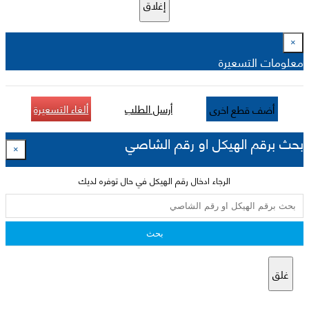
إغلاق
×
معلومات التسعيرة
أرسل الطلب
ألغاء التسعيرة
أضف قطع اخرى
بحث برقم الهيكل او رقم الشاصي
×
الرجاء ادخال رقم الهيكل في حال توفره لديك
بحث
غلق