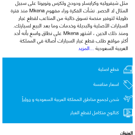
مثل شيفروليه وكرايسلر ودودج ولكزس وتويوتا على سبيل
المثال لا الحصر. نشأت الفكرة وراء مفهوم Mkena منذ فترة
طويلة لتوفير منصة تسوق خالية من المتاعب لقطع غيار
السيارات الأصلية والبديلة وخدمات وما بعد البيع لسيارتك.
ومنذ ذلك الحين ، اشتهر Mkena على نطاق واسع بأنه أحد
أكثر مواقع طلب قطع غيار السيارات أصالة في المملكة
العربية السعودية
...المزيد
قطع اصلية
اسعار منافسة
شحن لجميع مناطق المملكة العربية السعوديه و
دولياً
كتالوج متكامل لقطع الغيار
العنوان