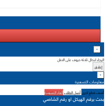
×
الرجاء ادخال ثلاثة حروف على الاقل
إغلاق
×
معلومات التسعيرة
أضف قطع اخرى
أرسل الطلب
ألغاء التسعيرة
بحث برقم الهيكل او رقم الشاصي