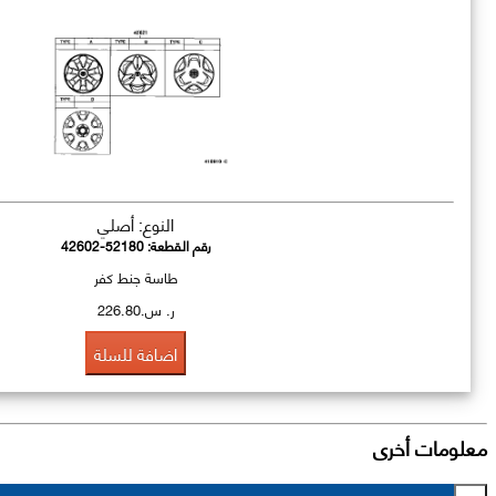
النوع: أصلي
رقم القطعة:
42602-52180
طاسة جنط كفر
ر. س.226.80
اضافة للسلة
معلومات أخرى