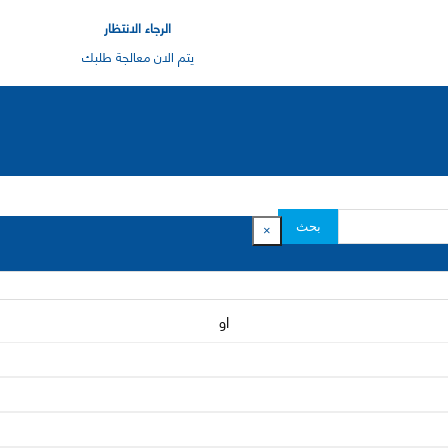
الرجاء الانتظار
يتم الان معالجة طلبك
بحث
×
او