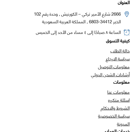
العنوان
2666 شارع الأمير تركي – الكورنيش , وحدة رقم 102
الخبر 34412-6803 , المملكة العربية السعودية
الساعة ٨ صباحًا إلى ٤ مساء من الأحد إلى الخميس
كيفية التسوق
حالة الطلب
سياسة الارجاع
معلومات التوصيل
أرشادات الشحن الدولي
معلومات
معلومات عنا
اسئلة متكرره
الشروط والاحكام
سياسة الخصوصية
المدونة
خدمات العملاء