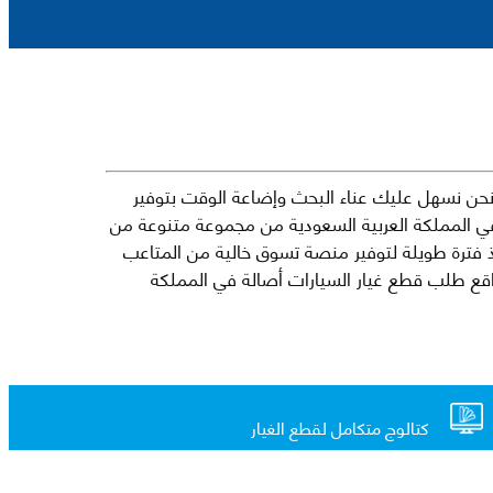
حن نسهل عليك عناء البحث وإضاعة الوقت بتوفير
في المملكة العربية السعودية من مجموعة متنوعة من
جارية الرائدة مثل شيفروليه وكرايسلر ودودج ولكزس وتويوتا على سبيل المثال لا الحصر. نشأت الفكرة وراء مفهوم Mkena منذ فترة طويلة لتوفير منصة تسوق خالية من المتاعب
ذ ذلك الحين ، اشتهر Mkena على نطاق واسع بأنه أحد أكثر مواقع طلب قطع غيار السيارات أصالة في المملكة
كتالوج متكامل لقطع الغيار