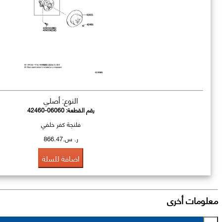
النوع: أصلي
رقم القطعة:
42460-06060
فلنجة كفر خلفي
ر. س.866.47
اضافة للسلة
معلومات أخرى