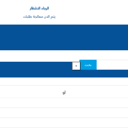
الرجاء الانتظار
يتم الان معالجة طلبك
بحث
×
او