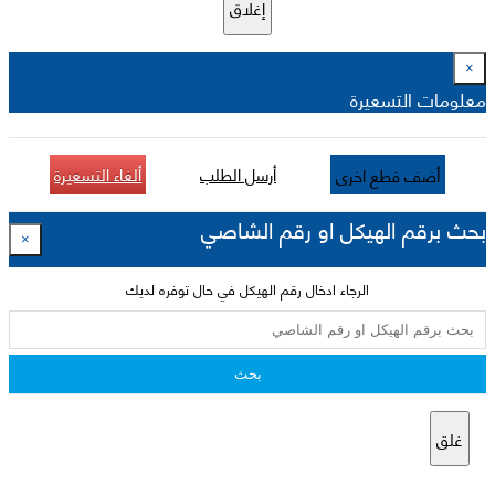
إغلاق
×
معلومات التسعيرة
أرسل الطلب
ألغاء التسعيرة
أضف قطع اخرى
بحث برقم الهيكل او رقم الشاصي
×
الرجاء ادخال رقم الهيكل في حال توفره لديك
بحث
غلق