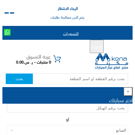
الرجاء الانتظار
يتم الان معالجة طلبك
التسعيرات
English
تسجيل جديد
تسجيل الدخول
|
عربة التسوق
0 منتجات - ر. س.0.00
بحث
×
اختر سيارتك
او