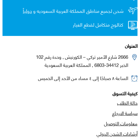
شحن لجميع مناطق المملكة العربية السعوديه و
دولياً
كتالوج متكامل لقطع الغيار
العنوان
2666 شارع الأمير تركي – الكورنيش , وحدة رقم 102
الخبر 34412-6803 , المملكة العربية السعودية
الساعة ٨ صباحًا إلى ٤ مساء من الأحد إلى الخميس
كيفية التسوق
حالة الطلب
سياسة الارجاع
معلومات التوصيل
أرشادات الشحن الدولي