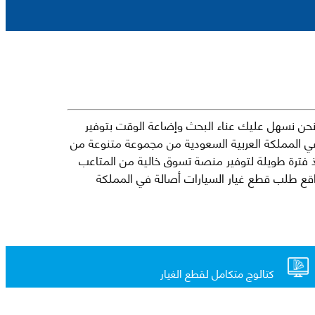
حن نسهل عليك عناء البحث وإضاعة الوقت بتوفير
في المملكة العربية السعودية من مجموعة متنوعة من
جارية الرائدة مثل شيفروليه وكرايسلر ودودج ولكزس وتويوتا على سبيل المثال لا الحصر. نشأت الفكرة وراء مفهوم Mkena منذ فترة طويلة لتوفير منصة تسوق خالية من المتاعب
ذ ذلك الحين ، اشتهر Mkena على نطاق واسع بأنه أحد أكثر مواقع طلب قطع غيار السيارات أصالة في المملكة
كتالوج متكامل لقطع الغيار