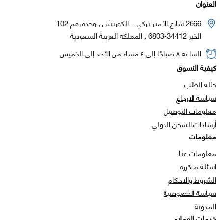
العنوان
2666 شارع الأمير تركي – الكورنيش , وحدة رقم 102
الخبر 34412-6803 , المملكة العربية السعودية
الساعة ٨ صباحًا إلى ٤ مساء من الأحد إلى الخميس
كيفية التسوق
حالة الطلب
سياسة الارجاع
معلومات التوصيل
أرشادات الشحن الدولي
معلومات
معلومات عنا
اسئلة متكرره
الشروط والاحكام
سياسة الخصوصية
المدونة
خدمات العملاء