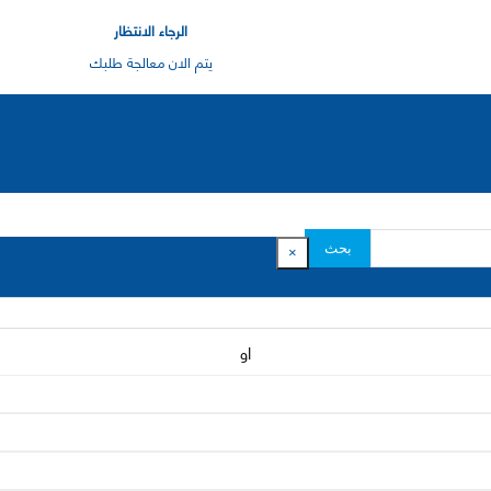
الرجاء الانتظار
يتم الان معالجة طلبك
بحث
×
او