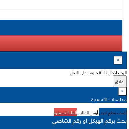
×
الرجاء ادخال ثلاثة حروف على الاقل
إغلاق
×
معلومات التسعيرة
أضف قطع اخرى
أرسل الطلب
ألغاء التسعيرة
بحث برقم الهيكل او رقم الشاصي