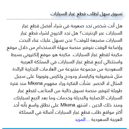
تسوق سهل لطلب قطع غيار السيارات
هل أنت شخص تجد صعوبة في شراء أفضل قطع غيار
السيارات عبر الإنترنت؟ هل تجد الخروج لشراء قطع غيار
السيارات مضيعة للوقت؟ نحن نسهل عليك عناء البحث
وإضاعة الوقت بتوفير منصة سهلة الاستخدام من خلال موقع
مكينة لقطع غيار السيارات. مكينة هو موقع إلكتروني بسيط
واستثنائي لبيع قطع غيار السيارات في المملكة العربية
السعودية من مجموعة متنوعة من العلامات التجارية الرائدة
مثل شيفروليه وكرايسلر ودودج ولكزس وتويوتا على سبيل
المثال لا الحصر. نشأت الفكرة وراء مفهوم Mkena منذ فترة
طويلة لتوفير منصة تسوق خالية من المتاعب لقطع غيار
السيارات الأصلية والبديلة وخدمات وما بعد البيع لسيارتك.
ومنذ ذلك الحين ، اشتهر Mkena على نطاق واسع بأنه أحد
أكثر مواقع طلب قطع غيار السيارات أصالة في المملكة
العربية السعودية
...المزيد