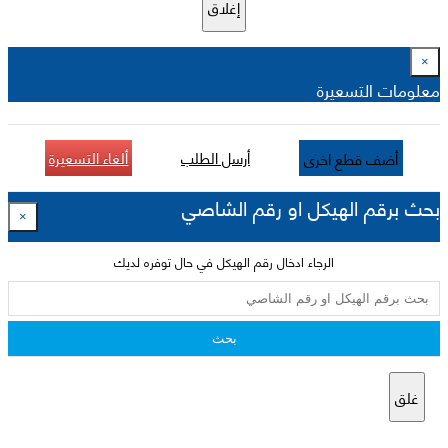
إغلاق
×
معلومات التسعيرة
أرسل الطلب
ألغاء التسعيرة
أضف قطع اخرى
بحث برقم الهيكل او رقم الشاصي
×
الرجاء ادخال رقم الهيكل في حال توفره لديك
بحث
غلق