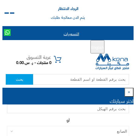
الرجاء الانتظار
يتم الان معالجة طلبك
التسعيرات
English
تسجيل جديد
تسجيل الدخول
|
عربة التسوق
0 منتجات - ر. س.0.00
بحث
×
اختر سيارتك
او