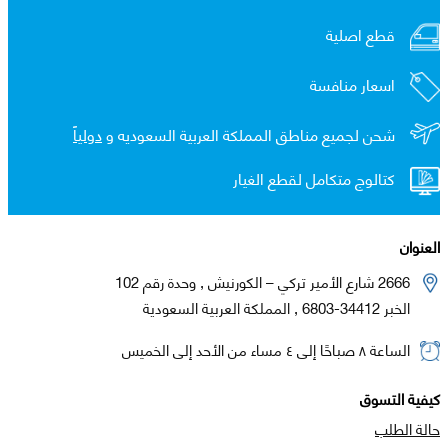
قطع اصلية
اسعار منافسة
شحن لجميع مناطق المملكة العربية السعوديه و
دولياً
كتالوج متكامل لقطع الغيار
العنوان
2666 شارع الأمير تركي – الكورنيش , وحدة رقم 102
الخبر 34412-6803 , المملكة العربية السعودية
الساعة ٨ صباحًا إلى ٤ مساء من الأحد إلى الخميس
كيفية التسوق
حالة الطلب