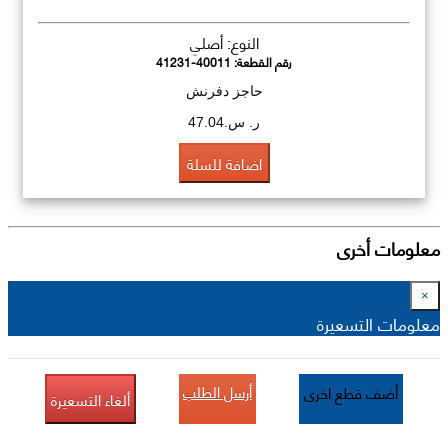
النوع: أصلي
رقم القطعة:
41231-40011
حاجز دفرنش
ر. س.47.04
اضافة للسلة
معلومات أخرى
×
معلومات التسعيرة
أرسل الطلب
أضف قطع اخرى
ألغاء التسعيرة