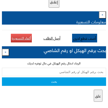
إغلاق
×
معلومات التسعيرة
أرسل الطلب
ألغاء التسعيرة
أضف قطع اخرى
بحث برقم الهيكل او رقم الشاصي
×
الرجاء ادخال رقم الهيكل في حال توفره لديك
بحث
غلق