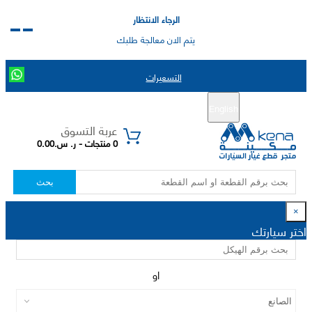
الرجاء الانتظار
يتم الان معالجة طلبك
التسعيرات
English
تسجيل جديد
تسجيل الدخول
|
عربة التسوق
0 منتجات - ر. س.0.00
بحث
×
اختر سيارتك
او