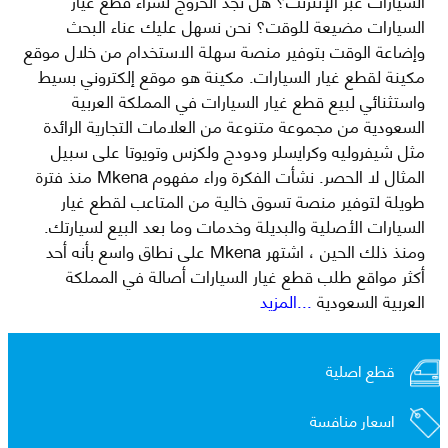
السيارات عبر الإنترنت؟ هل تجد الخروج لشراء قطع غيار
السيارات مضيعة للوقت؟ نحن نسهل عليك عناء البحث
وإضاعة الوقت بتوفير منصة سهلة الاستخدام من خلال موقع
مكينة لقطع غيار السيارات. مكينة هو موقع إلكتروني بسيط
واستثنائي لبيع قطع غيار السيارات في المملكة العربية
السعودية من مجموعة متنوعة من العلامات التجارية الرائدة
مثل شيفروليه وكرايسلر ودودج ولكزس وتويوتا على سبيل
المثال لا الحصر. نشأت الفكرة وراء مفهوم Mkena منذ فترة
طويلة لتوفير منصة تسوق خالية من المتاعب لقطع غيار
السيارات الأصلية والبديلة وخدمات وما بعد البيع لسيارتك.
ومنذ ذلك الحين ، اشتهر Mkena على نطاق واسع بأنه أحد
أكثر مواقع طلب قطع غيار السيارات أصالة في المملكة
العربية السعودية
...المزيد
قطع اصلية
اسعار منافسة