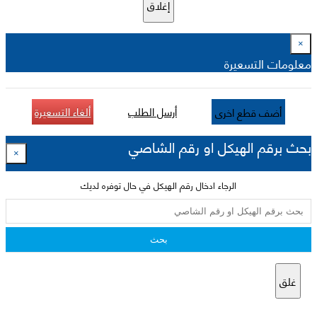
إغلاق
×
معلومات التسعيرة
أرسل الطلب
ألغاء التسعيرة
أضف قطع اخرى
بحث برقم الهيكل او رقم الشاصي
×
الرجاء ادخال رقم الهيكل في حال توفره لديك
بحث
غلق