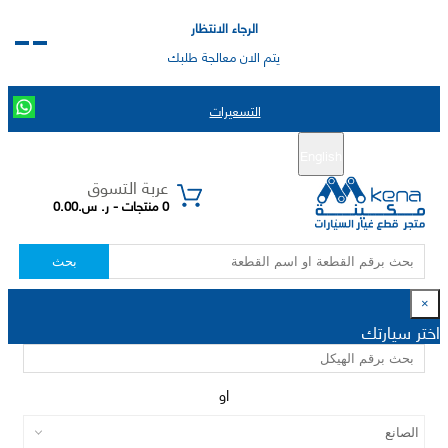
الرجاء الانتظار
يتم الان معالجة طلبك
التسعيرات
English
تسجيل جديد
تسجيل الدخول
|
عربة التسوق
0 منتجات - ر. س.0.00
بحث
×
اختر سيارتك
او