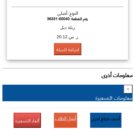
النوع: أصلي
رقم القطعة:
36331-60040
ربلة دبل
ر. س.20.12
اضافة للسلة
معلومات أخرى
×
معلومات التسعيرة
أرسل الطلب
أضف قطع اخرى
ألغاء التسعيرة