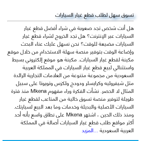
تسوق سهل لطلب قطع غيار السيارات
هل أنت شخص تجد صعوبة في شراء أفضل قطع غيار
السيارات عبر الإنترنت؟ هل تجد الخروج لشراء قطع غيار
السيارات مضيعة للوقت؟ نحن نسهل عليك عناء البحث
وإضاعة الوقت بتوفير منصة سهلة الاستخدام من خلال موقع
مكينة لقطع غيار السيارات. مكينة هو موقع إلكتروني بسيط
واستثنائي لبيع قطع غيار السيارات في المملكة العربية
السعودية من مجموعة متنوعة من العلامات التجارية الرائدة
مثل شيفروليه وكرايسلر ودودج ولكزس وتويوتا على سبيل
المثال لا الحصر. نشأت الفكرة وراء مفهوم Mkena منذ فترة
طويلة لتوفير منصة تسوق خالية من المتاعب لقطع غيار
السيارات الأصلية والبديلة وخدمات وما بعد البيع لسيارتك.
ومنذ ذلك الحين ، اشتهر Mkena على نطاق واسع بأنه أحد
أكثر مواقع طلب قطع غيار السيارات أصالة في المملكة
العربية السعودية
...المزيد