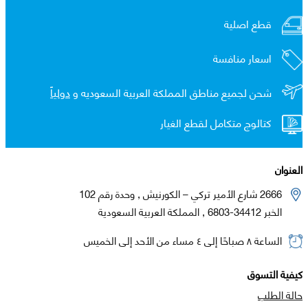
قطع اصلية
اسعار منافسة
شحن لجميع مناطق المملكة العربية السعوديه و
دولياً
كتالوج متكامل لقطع الغيار
العنوان
2666 شارع الأمير تركي – الكورنيش , وحدة رقم 102
الخبر 34412-6803 , المملكة العربية السعودية
الساعة ٨ صباحًا إلى ٤ مساء من الأحد إلى الخميس
كيفية التسوق
حالة الطلب