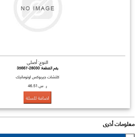
النوع: أصلي
رقم القطعة:
35667-28030
كلتشات جيربوكس اوتوماتيك
ر. س.46.51
اضافة للسلة
معلومات أخرى