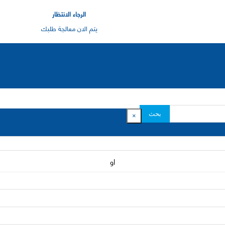
الرجاء الانتظار
يتم الان معالجة طلبك
بحث
×
او