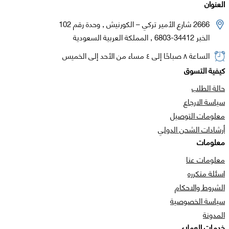
العنوان
2666 شارع الأمير تركي – الكورنيش , وحدة رقم 102
الخبر 34412-6803 , المملكة العربية السعودية
الساعة ٨ صباحًا إلى ٤ مساء من الأحد إلى الخميس
كيفية التسوق
حالة الطلب
سياسة الارجاع
معلومات التوصيل
أرشادات الشحن الدولي
معلومات
معلومات عنا
اسئلة متكرره
الشروط والاحكام
سياسة الخصوصية
المدونة
خدمات العملاء