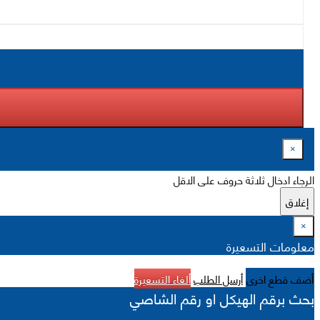
×
الرجاء ادخال ثلاثة حروف على الاقل
إغلاق
×
معلومات التسعيرة
أضف قطع اخرى
أرسل الطلب
ألغاء التسعيرة
بحث برقم الهيكل او رقم الشاصي