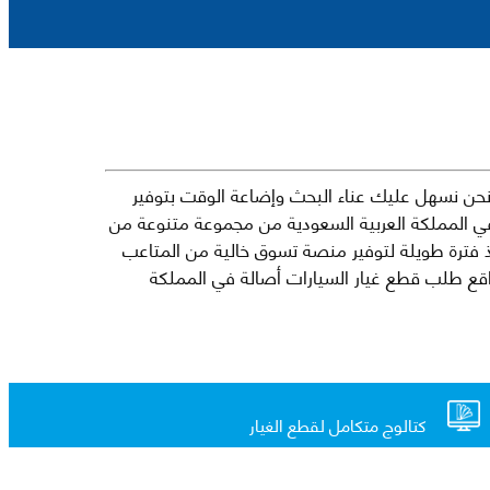
حن نسهل عليك عناء البحث وإضاعة الوقت بتوفير
في المملكة العربية السعودية من مجموعة متنوعة من
جارية الرائدة مثل شيفروليه وكرايسلر ودودج ولكزس وتويوتا على سبيل المثال لا الحصر. نشأت الفكرة وراء مفهوم Mkena منذ فترة طويلة لتوفير منصة تسوق خالية من المتاعب
ذ ذلك الحين ، اشتهر Mkena على نطاق واسع بأنه أحد أكثر مواقع طلب قطع غيار السيارات أصالة في المملكة
كتالوج متكامل لقطع الغيار