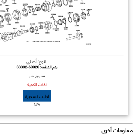
النوع: أصلي
رقم القطعة:
33392-60020
سبرنق قير
نفذت الكمية
اطلب تسعيرة
N/A
معلومات أخرى