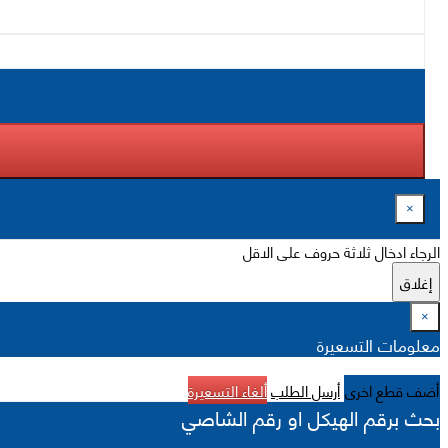
×
الرجاء ادخال ثلاثة حروف على الاقل
إغلاق
×
معلومات التسعيرة
أضف قطع اخرى
أرسل الطلب
ألغاء التسعيرة
بحث برقم الهيكل او رقم الشاصي