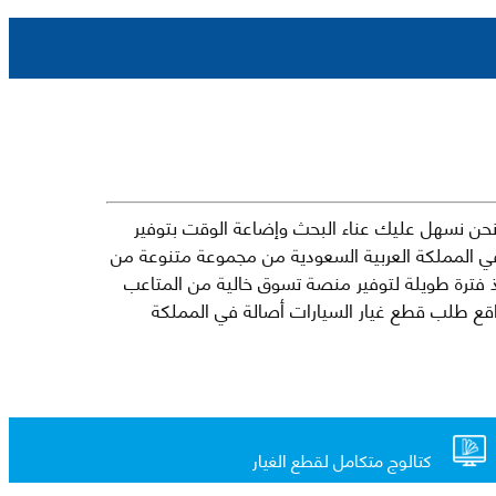
حن نسهل عليك عناء البحث وإضاعة الوقت بتوفير
في المملكة العربية السعودية من مجموعة متنوعة من
جارية الرائدة مثل شيفروليه وكرايسلر ودودج ولكزس وتويوتا على سبيل المثال لا الحصر. نشأت الفكرة وراء مفهوم Mkena منذ فترة طويلة لتوفير منصة تسوق خالية من المتاعب
ذ ذلك الحين ، اشتهر Mkena على نطاق واسع بأنه أحد أكثر مواقع طلب قطع غيار السيارات أصالة في المملكة
كتالوج متكامل لقطع الغيار