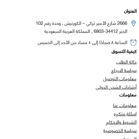
العنوان
2666 شارع الأمير تركي – الكورنيش , وحدة رقم 102
الخبر 34412-6803 , المملكة العربية السعودية
الساعة ٨ صباحًا إلى ٤ مساء من الأحد إلى الخميس
كيفية التسوق
حالة الطلب
سياسة الارجاع
معلومات التوصيل
أرشادات الشحن الدولي
معلومات
معلومات عنا
اسئلة متكرره
الشروط والاحكام
سياسة الخصوصية
المدونة