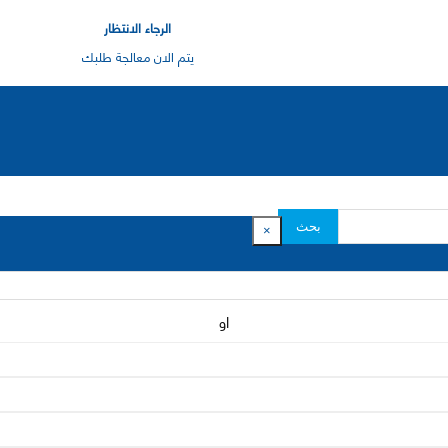
الرجاء الانتظار
يتم الان معالجة طلبك
بحث
×
او