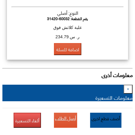
النوع: أصلي
رقم القطعة:
31420-60032
علبة كلاتش فوق
ر. س.234.79
اضافة للسلة
معلومات أخرى
×
معلومات التسعيرة
أرسل الطلب
أضف قطع اخرى
ألغاء التسعيرة