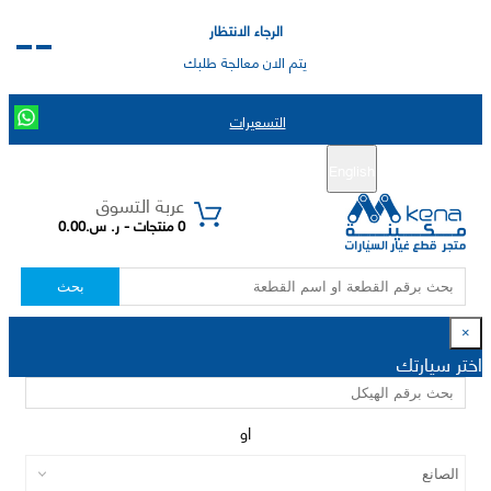
الرجاء الانتظار
يتم الان معالجة طلبك
التسعيرات
English
تسجيل جديد
تسجيل الدخول
|
عربة التسوق
0 منتجات - ر. س.0.00
بحث
×
اختر سيارتك
او