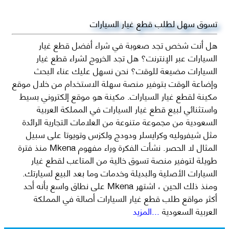
تسوق سهل لطلب قطع غيار السيارات
هل أنت شخص تجد صعوبة في شراء أفضل قطع غيار
السيارات عبر الإنترنت؟ هل تجد الخروج لشراء قطع غيار
السيارات مضيعة للوقت؟ نحن نسهل عليك عناء البحث
وإضاعة الوقت بتوفير منصة سهلة الاستخدام من خلال موقع
مكينة لقطع غيار السيارات. مكينة هو موقع إلكتروني بسيط
واستثنائي لبيع قطع غيار السيارات في المملكة العربية
السعودية من مجموعة متنوعة من العلامات التجارية الرائدة
مثل شيفروليه وكرايسلر ودودج ولكزس وتويوتا على سبيل
المثال لا الحصر. نشأت الفكرة وراء مفهوم Mkena منذ فترة
طويلة لتوفير منصة تسوق خالية من المتاعب لقطع غيار
السيارات الأصلية والبديلة وخدمات وما بعد البيع لسيارتك.
ومنذ ذلك الحين ، اشتهر Mkena على نطاق واسع بأنه أحد
أكثر مواقع طلب قطع غيار السيارات أصالة في المملكة
العربية السعودية
...المزيد