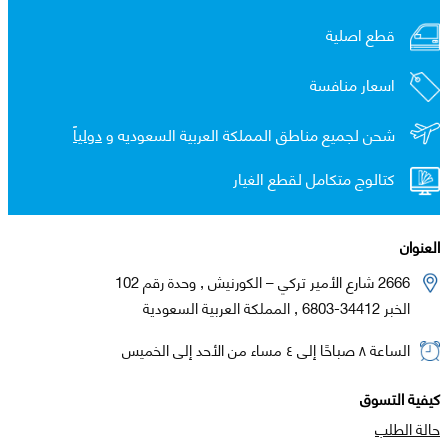
قطع اصلية
اسعار منافسة
شحن لجميع مناطق المملكة العربية السعوديه و
دولياً
كتالوج متكامل لقطع الغيار
العنوان
2666 شارع الأمير تركي – الكورنيش , وحدة رقم 102
الخبر 34412-6803 , المملكة العربية السعودية
الساعة ٨ صباحًا إلى ٤ مساء من الأحد إلى الخميس
كيفية التسوق
حالة الطلب