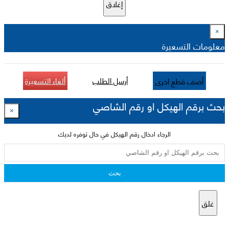
إغلاق
×
معلومات التسعيرة
أرسل الطلب
ألغاء التسعيرة
أضف قطع اخرى
بحث برقم الهيكل او رقم الشاصي
×
الرجاء ادخال رقم الهيكل في حال توفره لديك
بحث
غلق