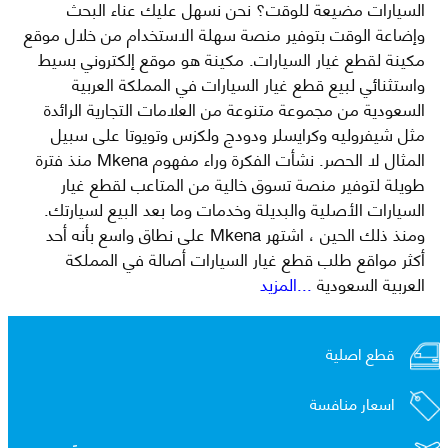
السيارات مضيعة للوقت؟ نحن نسهل عليك عناء البحث
وإضاعة الوقت بتوفير منصة سهلة الاستخدام من خلال موقع
مكينة لقطع غيار السيارات. مكينة هو موقع إلكتروني بسيط
واستثنائي لبيع قطع غيار السيارات في المملكة العربية
السعودية من مجموعة متنوعة من العلامات التجارية الرائدة
مثل شيفروليه وكرايسلر ودودج ولكزس وتويوتا على سبيل
المثال لا الحصر. نشأت الفكرة وراء مفهوم Mkena منذ فترة
طويلة لتوفير منصة تسوق خالية من المتاعب لقطع غيار
السيارات الأصلية والبديلة وخدمات وما بعد البيع لسيارتك.
ومنذ ذلك الحين ، اشتهر Mkena على نطاق واسع بأنه أحد
أكثر مواقع طلب قطع غيار السيارات أصالة في المملكة
العربية السعودية
...المزيد
قطع اصلية
اسعار منافسة