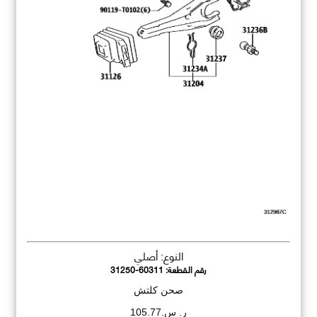
النوع: أصلي
رقم القطعة:
31250-60311
صحن كلتش
ر. س.105.77