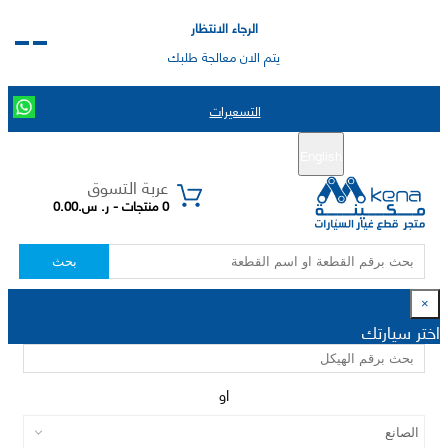
الرجاء الانتظار
يتم الان معالجة طلبك
التسعيرات
English
تسجيل جديد
تسجيل الدخول
|
عربة التسوق
0 منتجات - ر. س.0.00
بحث
×
اختر سيارتك
او