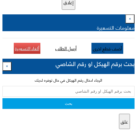
إغلاق
×
معلومات التسعيرة
أرسل الطلب
ألغاء التسعيرة
أضف قطع اخرى
بحث برقم الهيكل او رقم الشاصي
×
الرجاء ادخال رقم الهيكل في حال توفره لديك
بحث
غلق