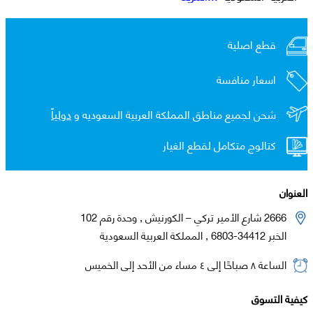
قطع اصلية
اسعار منافسة
شحن لجميع مناطق المملكة العربية السعوديه و
دولياً
كتالوج متكامل لقطع الغيار
العنوان
2666 شارع الأمير تركي – الكورنيش , وحدة رقم 102
الخبر 34412-6803 , المملكة العربية السعودية
الساعة ٨ صباحًا إلى ٤ مساء من الأحد إلى الخميس
كيفية التسوق