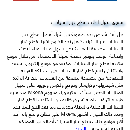
تسوق سهل لطلب قطع غيار السيارات
هل أنت شخص تجد صعوبة في شراء أفضل قطع غيار
السيارات عبر الإنترنت؟ هل تجد الخروج لشراء قطع غيار
السيارات مضيعة للوقت؟ نحن نسهل عليك عناء البحث
وإضاعة الوقت بتوفير منصة سهلة الاستخدام من خلال موقع
مكينة لقطع غيار السيارات. مكينة هو موقع إلكتروني بسيط
واستثنائي لبيع قطع غيار السيارات في المملكة العربية
السعودية من مجموعة متنوعة من العلامات التجارية الرائدة
مثل شيفروليه وكرايسلر ودودج ولكزس وتويوتا على سبيل
المثال لا الحصر. نشأت الفكرة وراء مفهوم Mkena منذ فترة
طويلة لتوفير منصة تسوق خالية من المتاعب لقطع غيار
السيارات الأصلية والبديلة وخدمات وما بعد البيع لسيارتك.
ومنذ ذلك الحين ، اشتهر Mkena على نطاق واسع بأنه أحد
أكثر مواقع طلب قطع غيار السيارات أصالة في المملكة
العربية السعودية
...المزيد