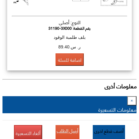
النوع: أصلي
رقم القطعة:
31190-3X000
بلف طلمبة الوقود
ر. س.89.40
اضافة للسلة
معلومات أخرى
×
معلومات التسعيرة
أرسل الطلب
أضف قطع اخرى
ألغاء التسعيرة