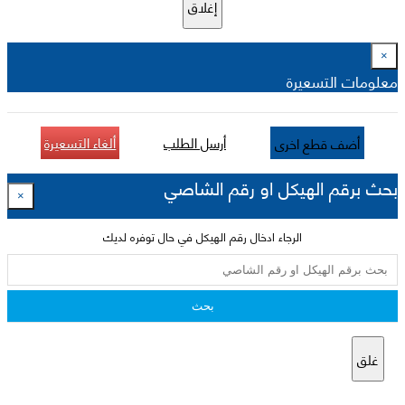
إغلاق
×
معلومات التسعيرة
أرسل الطلب
ألغاء التسعيرة
أضف قطع اخرى
بحث برقم الهيكل او رقم الشاصي
×
الرجاء ادخال رقم الهيكل في حال توفره لديك
بحث
غلق