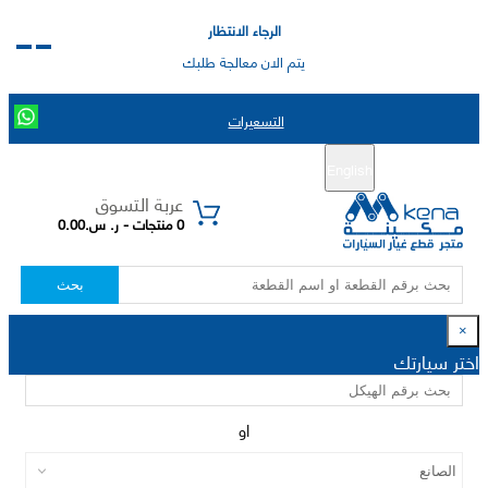
الرجاء الانتظار
يتم الان معالجة طلبك
التسعيرات
English
تسجيل جديد
تسجيل الدخول
|
عربة التسوق
0 منتجات - ر. س.0.00
بحث
×
اختر سيارتك
او