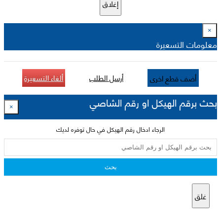
إغلاق
×
معلومات التسعيرة
أرسل الطلب
ألغاء التسعيرة
أضف قطع اخرى
بحث برقم الهيكل او رقم الشاصي
×
الرجاء ادخال رقم الهيكل في حال توفره لديك
بحث
غلق