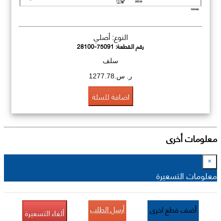
النوع: أصلي
رقم القطعة:
28100-75091
سلف
ر. س.1277.78
اضافة للسلة
معلومات أخرى
×
معلومات التسعيرة
أرسل الطلب
أضف قطع اخرى
ألغاء التسعيرة