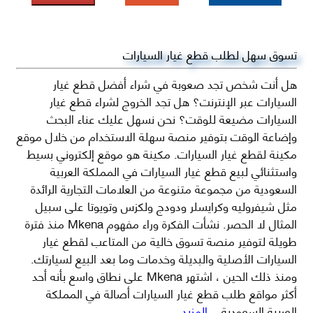
تسوق سهل لطلب قطع غيار السيارات
هل أنت شخص تجد صعوبة في شراء أفضل قطع غيار
السيارات عبر الإنترنت؟ هل تجد الخروج لشراء قطع غيار
السيارات مضيعة للوقت؟ نحن نسهل عليك عناء البحث
وإضاعة الوقت بتوفير منصة سهلة الاستخدام من خلال موقع
مكينة لقطع غيار السيارات. مكينة هو موقع إلكتروني بسيط
واستثنائي لبيع قطع غيار السيارات في المملكة العربية
السعودية من مجموعة متنوعة من العلامات التجارية الرائدة
مثل شيفروليه وكرايسلر ودودج ولكزس وتويوتا على سبيل
المثال لا الحصر. نشأت الفكرة وراء مفهوم Mkena منذ فترة
طويلة لتوفير منصة تسوق خالية من المتاعب لقطع غيار
السيارات الأصلية والبديلة وخدمات وما بعد البيع لسيارتك.
ومنذ ذلك الحين ، اشتهر Mkena على نطاق واسع بأنه أحد
أكثر مواقع طلب قطع غيار السيارات أصالة في المملكة
العربية السعودية
...المزيد