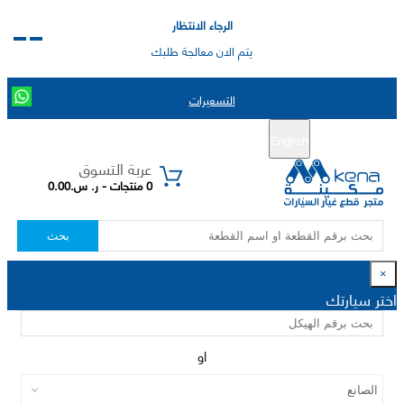
الرجاء الانتظار
يتم الان معالجة طلبك
التسعيرات
English
تسجيل جديد
تسجيل الدخول
|
عربة التسوق
0 منتجات - ر. س.0.00
بحث
×
اختر سيارتك
او