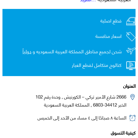
قطع اصلية
اسعار منافسة
شحن لجميع مناطق المملكة العربية السعوديه و
دولياً
كتالوج متكامل لقطع الغيار
العنوان
2666 شارع الأمير تركي – الكورنيش , وحدة رقم 102
الخبر 34412-6803 , المملكة العربية السعودية
الساعة ٨ صباحًا إلى ٤ مساء من الأحد إلى الخميس
كيفية التسوق