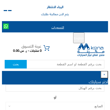
الرجاء الانتظار
يتم الان معالجة طلبك
التسعيرات
English
تسجيل جديد
تسجيل الدخول
|
عربة التسوق
0 منتجات - ر. س.0.00
بحث
×
اختر سيارتك
او