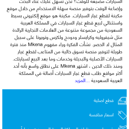
السيارات مضيعة للوقت؟ نحن نسهل عليك عناء البحث
وإضاعة الوقت بتوفير منصة سهلة الاستخدام من خلال موقع
مكينة لقطع غيار السيارات. مكينة هو موقع إلكتروني بسيط
واستثنائي لبيع قطع غيار السيارات في المملكة العربية
السعودية من مجموعة متنوعة من العلامات التجارية الرائدة
مثل شيفروليه وكرايسلر ودودج ولكزس وتويوتا على سبيل
المثال لا الحصر. نشأت الفكرة وراء مفهوم Mkena منذ فترة
طويلة لتوفير منصة تسوق خالية من المتاعب لقطع غيار
السيارات الأصلية والبديلة وخدمات وما بعد البيع لسيارتك.
ومنذ ذلك الحين ، اشتهر Mkena على نطاق واسع بأنه أحد
أكثر مواقع طلب قطع غيار السيارات أصالة في المملكة
العربية السعودية
...المزيد
قطع اصلية
اسعار منافسة
شحن لجميع مناطق المملكة العربية السعوديه و
دولياً