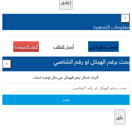
إغلاق
×
معلومات التسعيرة
أرسل الطلب
ألغاء التسعيرة
أضف قطع اخرى
بحث برقم الهيكل او رقم الشاصي
×
الرجاء ادخال رقم الهيكل في حال توفره لديك
بحث
غلق