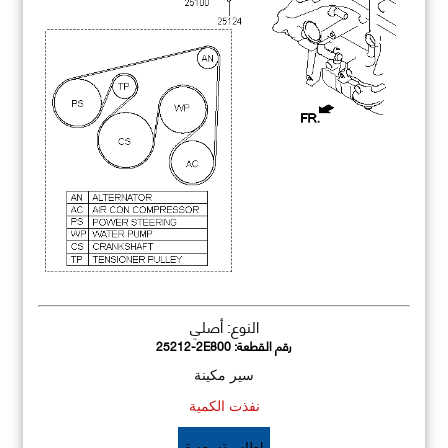
النوع: أصلي
رقم القطعة:
25212-2E800
سير مكينة
نفذت الكمية
اطلب تسعيرة