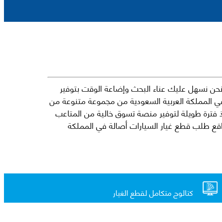
حن نسهل عليك عناء البحث وإضاعة الوقت بتوفير
في المملكة العربية السعودية من مجموعة متنوعة من
جارية الرائدة مثل شيفروليه وكرايسلر ودودج ولكزس وتويوتا على سبيل المثال لا الحصر. نشأت الفكرة وراء مفهوم Mkena منذ فترة طويلة لتوفير منصة تسوق خالية من المتاعب
ذ ذلك الحين ، اشتهر Mkena على نطاق واسع بأنه أحد أكثر مواقع طلب قطع غيار السيارات أصالة في المملكة
كتالوج متكامل لقطع الغيار