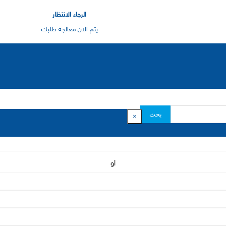
الرجاء الانتظار
يتم الان معالجة طلبك
بحث
×
او