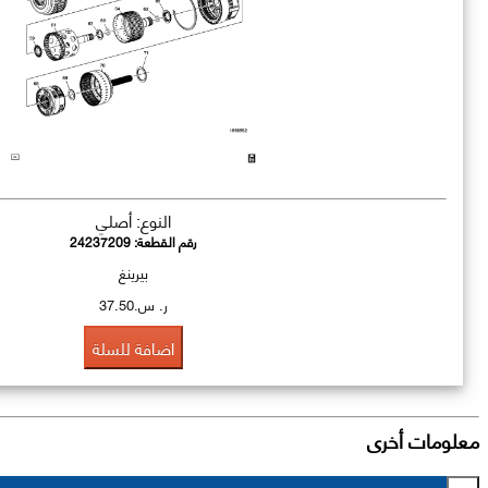
النوع: أصلي
رقم القطعة:
24237209
بيرينغ
ر. س.37.50
اضافة للسلة
معلومات أخرى