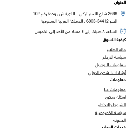
العنوان
2666 شارع الأمير تركي – الكورنيش , وحدة رقم 102
الخبر 34412-6803 , المملكة العربية السعودية
الساعة ٨ صباحًا إلى ٤ مساء من الأحد إلى الخميس
كيفية التسوق
حالة الطلب
سياسة الارجاع
معلومات التوصيل
أرشادات الشحن الدولي
معلومات
معلومات عنا
اسئلة متكرره
الشروط والاحكام
سياسة الخصوصية
المدونة
خدمات العملاء