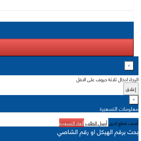
×
الرجاء ادخال ثلاثة حروف على الاقل
إغلاق
×
معلومات التسعيرة
أضف قطع اخرى
أرسل الطلب
ألغاء التسعيرة
بحث برقم الهيكل او رقم الشاصي