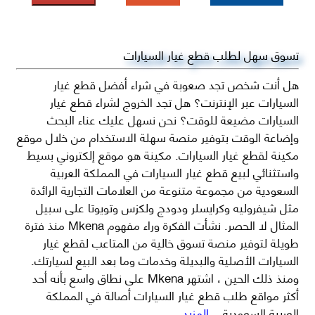
تسوق سهل لطلب قطع غيار السيارات
هل أنت شخص تجد صعوبة في شراء أفضل قطع غيار
السيارات عبر الإنترنت؟ هل تجد الخروج لشراء قطع غيار
السيارات مضيعة للوقت؟ نحن نسهل عليك عناء البحث
وإضاعة الوقت بتوفير منصة سهلة الاستخدام من خلال موقع
مكينة لقطع غيار السيارات. مكينة هو موقع إلكتروني بسيط
واستثنائي لبيع قطع غيار السيارات في المملكة العربية
السعودية من مجموعة متنوعة من العلامات التجارية الرائدة
مثل شيفروليه وكرايسلر ودودج ولكزس وتويوتا على سبيل
المثال لا الحصر. نشأت الفكرة وراء مفهوم Mkena منذ فترة
طويلة لتوفير منصة تسوق خالية من المتاعب لقطع غيار
السيارات الأصلية والبديلة وخدمات وما بعد البيع لسيارتك.
ومنذ ذلك الحين ، اشتهر Mkena على نطاق واسع بأنه أحد
أكثر مواقع طلب قطع غيار السيارات أصالة في المملكة
العربية السعودية
...المزيد