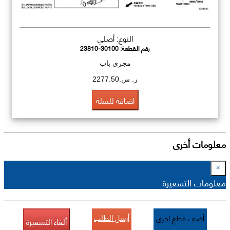
النوع: أصلي
رقم القطعة:
23810-30100
مجرى باب
ر. س.2277.50
اضافة للسلة
معلومات أخرى
×
معلومات التسعيرة
أرسل الطلب
أضف قطع اخرى
ألغاء التسعيرة