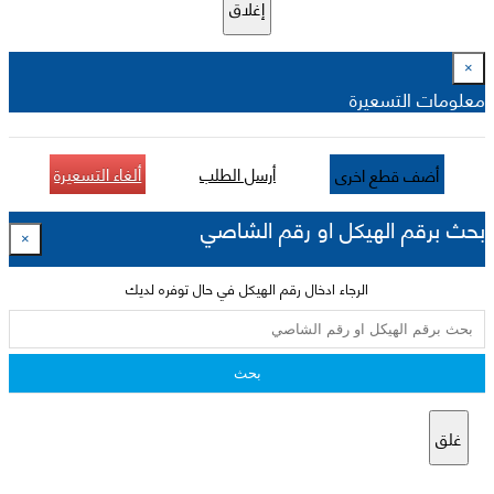
إغلاق
×
معلومات التسعيرة
أرسل الطلب
ألغاء التسعيرة
أضف قطع اخرى
بحث برقم الهيكل او رقم الشاصي
×
الرجاء ادخال رقم الهيكل في حال توفره لديك
بحث
غلق