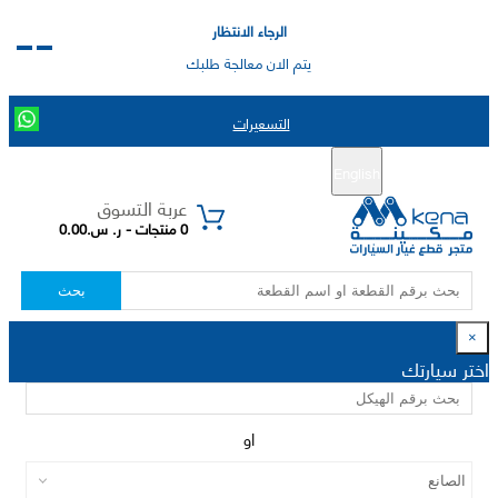
الرجاء الانتظار
يتم الان معالجة طلبك
التسعيرات
English
تسجيل جديد
تسجيل الدخول
|
عربة التسوق
0 منتجات - ر. س.0.00
بحث
×
اختر سيارتك
او