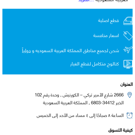
قطع اصلية
اسعار منافسة
شحن لجميع مناطق المملكة العربية السعوديه و
دولياً
كتالوج متكامل لقطع الغيار
العنوان
2666 شارع الأمير تركي – الكورنيش , وحدة رقم 102
الخبر 34412-6803 , المملكة العربية السعودية
الساعة ٨ صباحًا إلى ٤ مساء من الأحد إلى الخميس
كيفية التسوق