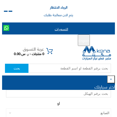
الرجاء الانتظار
يتم الان معالجة طلبك
التسعيرات
English
تسجيل جديد
تسجيل الدخول
|
عربة التسوق
0 منتجات - ر. س.0.00
بحث
×
اختر سيارتك
او