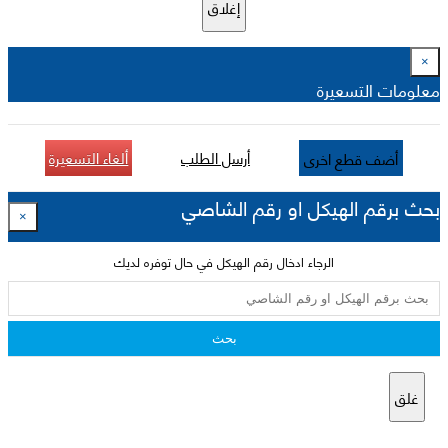
إغلاق
×
معلومات التسعيرة
أرسل الطلب
ألغاء التسعيرة
أضف قطع اخرى
بحث برقم الهيكل او رقم الشاصي
×
الرجاء ادخال رقم الهيكل في حال توفره لديك
بحث
غلق