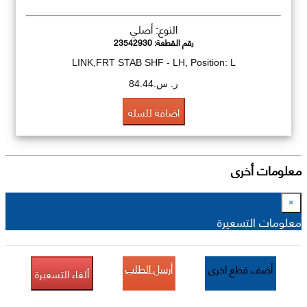
النوع: أصلي
رقم القطعة:
23542930
LINK,FRT STAB SHF - LH, Position: L
ر. س.84.44
اضافة للسلة
معلومات أخرى
×
معلومات التسعيرة
أرسل الطلب
أضف قطع اخرى
ألغاء التسعيرة