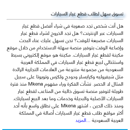
تسوق سهل لطلب قطع غيار السيارات
هل أنت شخص تجد صعوبة في شراء أفضل قطع غيار
السيارات عبر الإنترنت؟ هل تجد الخروج لشراء قطع غيار
السيارات مضيعة للوقت؟ نحن نسهل عليك عناء البحث
وإضاعة الوقت بتوفير منصة سهلة الاستخدام من خلال موقع
مكينة لقطع غيار السيارات. مكينة هو موقع إلكتروني بسيط
واستثنائي لبيع قطع غيار السيارات في المملكة العربية
السعودية من مجموعة متنوعة من العلامات التجارية الرائدة
مثل شيفروليه وكرايسلر ودودج ولكزس وتويوتا على سبيل
المثال لا الحصر. نشأت الفكرة وراء مفهوم Mkena منذ فترة
طويلة لتوفير منصة تسوق خالية من المتاعب لقطع غيار
السيارات الأصلية والبديلة وخدمات وما بعد البيع لسيارتك.
ومنذ ذلك الحين ، اشتهر Mkena على نطاق واسع بأنه أحد
أكثر مواقع طلب قطع غيار السيارات أصالة في المملكة
العربية السعودية
...المزيد