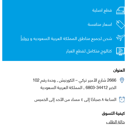
قطع اصلية
اسعار منافسة
شحن لجميع مناطق المملكة العربية السعوديه و
دولياً
كتالوج متكامل لقطع الغيار
العنوان
2666 شارع الأمير تركي – الكورنيش , وحدة رقم 102
الخبر 34412-6803 , المملكة العربية السعودية
الساعة ٨ صباحًا إلى ٤ مساء من الأحد إلى الخميس
كيفية التسوق
حالة الطلب