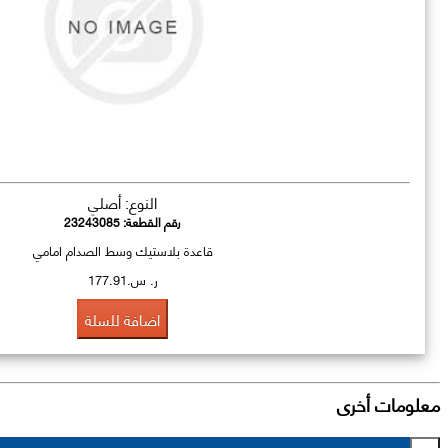
النوع: أصلي
رقم القطعة:
23243085
قاعدة بلاستيك وسط الصدام امامي
ر. س.177.91
اضافة للسلة
معلومات أخرى