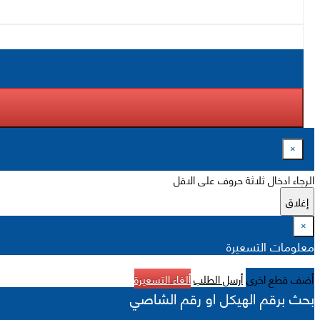
×
الرجاء ادخال ثلاثة حروف على الاقل
إغلاق
×
معلومات التسعيرة
أضف قطع اخرى
أرسل الطلب
ألغاء التسعيرة
بحث برقم الهيكل او رقم الشاصي