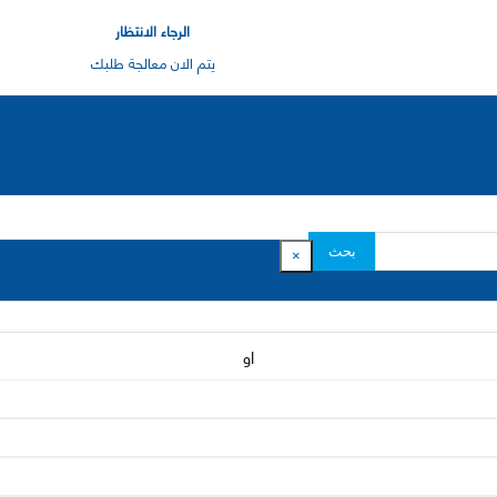
الرجاء الانتظار
يتم الان معالجة طلبك
بحث
×
او