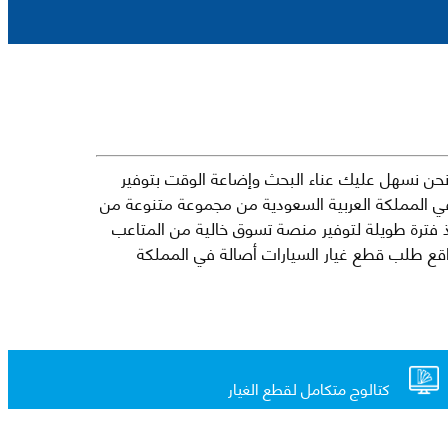
حن نسهل عليك عناء البحث وإضاعة الوقت بتوفير
في المملكة العربية السعودية من مجموعة متنوعة من
جارية الرائدة مثل شيفروليه وكرايسلر ودودج ولكزس وتويوتا على سبيل المثال لا الحصر. نشأت الفكرة وراء مفهوم Mkena منذ فترة طويلة لتوفير منصة تسوق خالية من المتاعب
ذ ذلك الحين ، اشتهر Mkena على نطاق واسع بأنه أحد أكثر مواقع طلب قطع غيار السيارات أصالة في المملكة
كتالوج متكامل لقطع الغيار