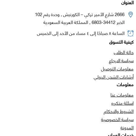
العنوان
2666 شارع الأمير تركي – الكورنيش , وحدة رقم 102
الخبر 34412-6803 , المملكة العربية السعودية
الساعة ٨ صباحًا إلى ٤ مساء من الأحد إلى الخميس
كيفية التسوق
حالة الطلب
سياسة الارجاع
معلومات التوصيل
أرشادات الشحن الدولي
معلومات
معلومات عنا
اسئلة متكرره
الشروط والاحكام
سياسة الخصوصية
المدونة
خدمات العملاء