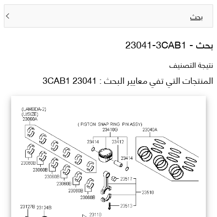
بحث
بحث -
23041-3CAB1
نتيجة التصنيف
المنتجات التي تفي معايير البحث : 23041 3CAB1