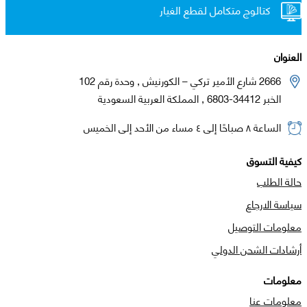
كتالوج متكامل لقطع الغيار
العنوان
2666 شارع الأمير تركي – الكورنيش , وحدة رقم 102
الخبر 34412-6803 , المملكة العربية السعودية
الساعة ٨ صباحًا إلى ٤ مساء من الأحد إلى الخميس
كيفية التسوق
حالة الطلب
سياسة الارجاع
معلومات التوصيل
أرشادات الشحن الدولي
معلومات
معلومات عنا