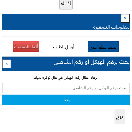
إغلاق
×
معلومات التسعيرة
أرسل الطلب
ألغاء التسعيرة
أضف قطع اخرى
بحث برقم الهيكل او رقم الشاصي
×
الرجاء ادخال رقم الهيكل في حال توفره لديك
بحث
غلق