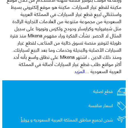
مكينة لقطع غيار السيارات. مكينة هو موقع إلكتروني بسيط
واستثنائي لبيع قطع غيار السيارات في المملكة العربية
السعودية من مجموعة متنوعة من العلامات التجارية الرائدة
مثل شيفروليه وكرايسلر ودودج ولكزس وتويوتا على سبيل
المثال لا الحصر. نشأت الفكرة وراء مفهوم Mkena منذ فترة
طويلة لتوفير منصة تسوق خالية من المتاعب لقطع غيار
السيارات الأصلية والبديلة وخدمات وما بعد البيع لسيارتك.
ومنذ ذلك الحين ، اشتهر Mkena على نطاق واسع بأنه أحد
أكثر مواقع طلب قطع غيار السيارات أصالة في المملكة
العربية السعودية
...المزيد
قطع اصلية
اسعار منافسة
شحن لجميع مناطق المملكة العربية السعوديه و
دولياً