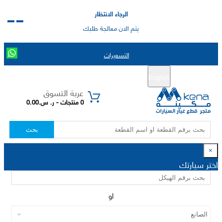
الرجاء الانتظار
يتم الان معالجة طلبك
التسعيرات
English
تسجيل جديد
تسجيل الدخول
|
عربة التسوق
0 منتجات - ر. س.0.00
بحث
×
اختر سيارتك
او