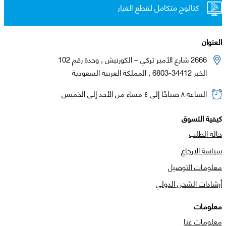
كتالوج متكامل لقطع الغيار
العنوان
2666 شارع الأمير تركي – الكورنيش , وحدة رقم 102
الخبر 34412-6803 , المملكة العربية السعودية
الساعة ٨ صباحًا إلى ٤ مساء من الأحد إلى الخميس
كيفية التسوق
حالة الطلب
سياسة الارجاع
معلومات التوصيل
أرشادات الشحن الدولي
معلومات
معلومات عنا