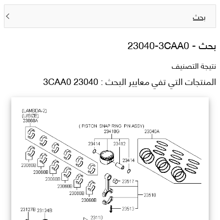
بحث
بحث -
23040-3CAA0
نتيجة التصنيف
المنتجات التي تفي معايير البحث : 23040 3CAA0