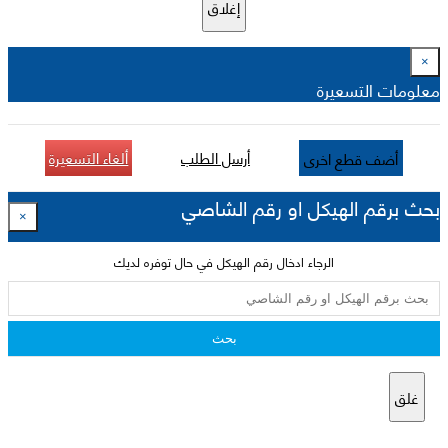
إغلاق
×
معلومات التسعيرة
أرسل الطلب
ألغاء التسعيرة
أضف قطع اخرى
بحث برقم الهيكل او رقم الشاصي
×
الرجاء ادخال رقم الهيكل في حال توفره لديك
بحث
غلق