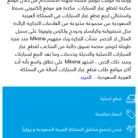
مكينة لقطع غيار السيارات. مكينة هو موقع إلكتروني بسيط
واستثنائي لبيع قطع غيار السيارات في المملكة العربية
السعودية من مجموعة متنوعة من العلامات التجارية الرائدة
مثل شيفروليه وكرايسلر ودودج ولكزس وتويوتا على سبيل
المثال لا الحصر. نشأت الفكرة وراء مفهوم Mkena منذ فترة
طويلة لتوفير منصة تسوق خالية من المتاعب لقطع غيار
السيارات الأصلية والبديلة وخدمات وما بعد البيع لسيارتك.
ومنذ ذلك الحين ، اشتهر Mkena على نطاق واسع بأنه أحد
أكثر مواقع طلب قطع غيار السيارات أصالة في المملكة
العربية السعودية
...المزيد
قطع اصلية
اسعار منافسة
شحن لجميع مناطق المملكة العربية السعوديه و
دولياً