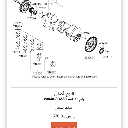
النوع: أصلي
رقم القطعة:
23040-3CAA0
طقم شنبر
ر. س.578.91
اضافة للسلة