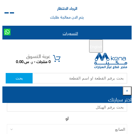
الرجاء الانتظار
يتم الان معالجة طلبك
التسعيرات
English
تسجيل جديد
تسجيل الدخول
|
عربة التسوق
0 منتجات - ر. س.0.00
بحث
×
اختر سيارتك
او