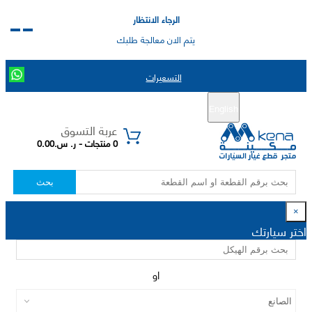
الرجاء الانتظار
يتم الان معالجة طلبك
التسعيرات
English
تسجيل جديد
تسجيل الدخول
|
عربة التسوق
0 منتجات - ر. س.0.00
بحث
×
اختر سيارتك
او