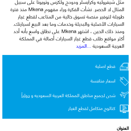
مثل شيفروليه وكرايسلر ودودج ولكزس وتويوتا على سبيل
المثال لا الحصر. نشأت الفكرة وراء مفهوم Mkena منذ فترة
طويلة لتوفير منصة تسوق خالية من المتاعب لقطع غيار
السيارات الأصلية والبديلة وخدمات وما بعد البيع لسيارتك.
ومنذ ذلك الحين ، اشتهر Mkena على نطاق واسع بأنه أحد
أكثر مواقع طلب قطع غيار السيارات أصالة في المملكة
العربية السعودية
...المزيد
قطع اصلية
اسعار منافسة
شحن لجميع مناطق المملكة العربية السعوديه و
دولياً
كتالوج متكامل لقطع الغيار
العنوان