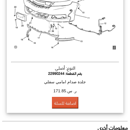
النوع: أصلي
رقم القطعة:
22990244
جلدة صدام امامي سفلي
ر. س.171.85
اضافة للسلة
معلومات أخرى