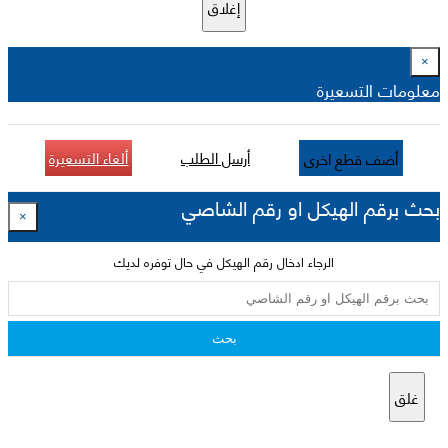
إغلاق
×
معلومات التسعيرة
أرسل الطلب
ألغاء التسعيرة
أضف قطع اخرى
بحث برقم الهيكل او رقم الشاصي
×
الرجاء ادخال رقم الهيكل في حال توفره لديك
بحث
غلق