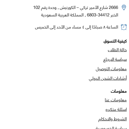
2666 شارع الأمير تركي – الكورنيش , وحدة رقم 102
الخبر 34412-6803 , المملكة العربية السعودية
الساعة ٨ صباحًا إلى ٤ مساء من الأحد إلى الخميس
كيفية التسوق
حالة الطلب
سياسة الارجاع
معلومات التوصيل
أرشادات الشحن الدولي
معلومات
معلومات عنا
اسئلة متكرره
الشروط والاحكام
سياسة الخصوصية