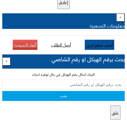
إغلاق
×
معلومات التسعيرة
أرسل الطلب
ألغاء التسعيرة
أضف قطع اخرى
بحث برقم الهيكل او رقم الشاصي
×
الرجاء ادخال رقم الهيكل في حال توفره لديك
بحث
غلق