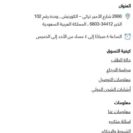
العنوان
2666 شارع الأمير تركي – الكورنيش , وحدة رقم 102
الخبر 34412-6803 , المملكة العربية السعودية
الساعة ٨ صباحًا إلى ٤ مساء من الأحد إلى الخميس
كيفية التسوق
حالة الطلب
سياسة الارجاع
معلومات التوصيل
أرشادات الشحن الدولي
معلومات
معلومات عنا
اسئلة متكرره
الشروط والاحكام