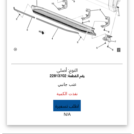
النوع: أصلي
رقم القطعة:
22813702
عتب جانبي
نفذت الكمية
اطلب تسعيرة
N/A