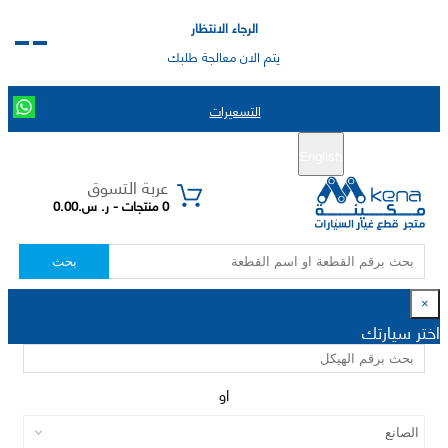
الرجاء الانتظار
يتم الان معالجة طلبك
التسعيرات
English
تسجيل جديد
تسجيل الدخول
|
عربة التسوق
0 منتجات - ر. س.0.00
بحث
×
اختر سيارتك
او