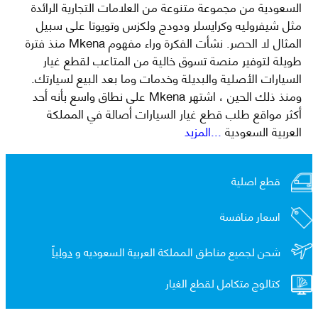
السعودية من مجموعة متنوعة من العلامات التجارية الرائدة
مثل شيفروليه وكرايسلر ودودج ولكزس وتويوتا على سبيل
المثال لا الحصر. نشأت الفكرة وراء مفهوم Mkena منذ فترة
طويلة لتوفير منصة تسوق خالية من المتاعب لقطع غيار
السيارات الأصلية والبديلة وخدمات وما بعد البيع لسيارتك.
ومنذ ذلك الحين ، اشتهر Mkena على نطاق واسع بأنه أحد
أكثر مواقع طلب قطع غيار السيارات أصالة في المملكة
العربية السعودية
...المزيد
قطع اصلية
اسعار منافسة
شحن لجميع مناطق المملكة العربية السعوديه و
دولياً
كتالوج متكامل لقطع الغيار