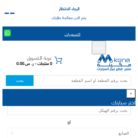
الرجاء الانتظار
يتم الان معالجة طلبك
التسعيرات
English
تسجيل جديد
تسجيل الدخول
|
عربة التسوق
0 منتجات - ر. س.0.00
بحث
×
اختر سيارتك
او