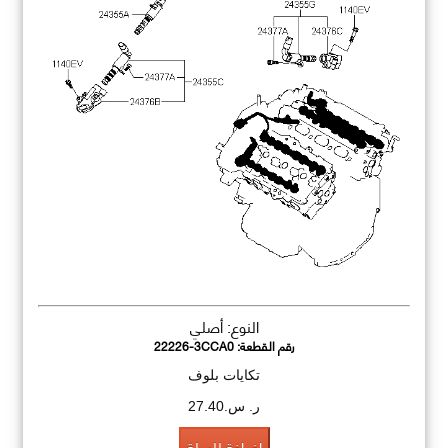
النوع: أصلي
رقم القطعة:
22226-3CCA0
تكايات بلوف
ر. س.27.40
اضافة للسلة