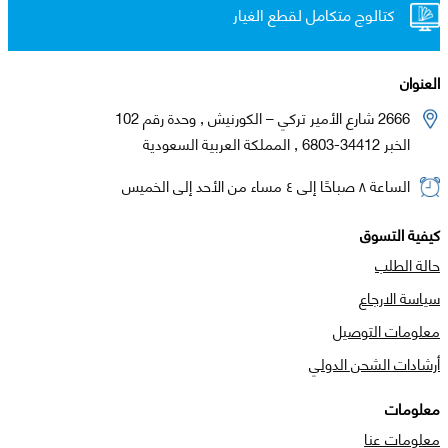
كتالوج متكامل لقطع الغيار
العنوان
2666 شارع الأمير تركي – الكورنيش , وحدة رقم 102
الخبر 34412-6803 , المملكة العربية السعودية
الساعة ٨ صباحًا إلى ٤ مساء من الأحد إلى الخميس
كيفية التسوق
حالة الطلب
سياسة الارجاع
معلومات التوصيل
أرشادات الشحن الدولي
معلومات
معلومات عنا