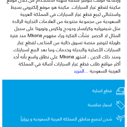
مكينة لقطع غيار السيارات. مكينة هو موقع إلكتروني بسيط
واستثنائي لبيع قطع غيار السيارات في المملكة العربية
السعودية من مجموعة متنوعة من العلامات التجارية الرائدة
مثل شيفروليه وكرايسلر ودودج ولكزس وتويوتا على سبيل
المثال لا الحصر. نشأت الفكرة وراء مفهوم Mkena منذ فترة
طويلة لتوفير منصة تسوق خالية من المتاعب لقطع غيار
السيارات الأصلية والبديلة وخدمات وما بعد البيع لسيارتك.
ومنذ ذلك الحين ، اشتهر Mkena على نطاق واسع بأنه أحد
أكثر مواقع طلب قطع غيار السيارات أصالة في المملكة
العربية السعودية
...المزيد
قطع اصلية
اسعار منافسة
شحن لجميع مناطق المملكة العربية السعوديه و
دولياً