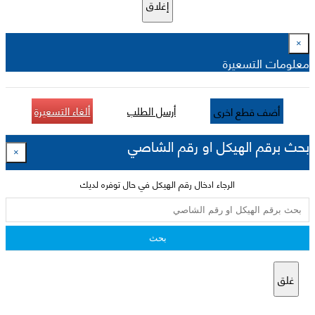
إغلاق
×
معلومات التسعيرة
أرسل الطلب
ألغاء التسعيرة
أضف قطع اخرى
بحث برقم الهيكل او رقم الشاصي
×
الرجاء ادخال رقم الهيكل في حال توفره لديك
بحث
غلق