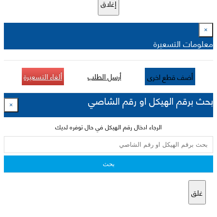
إغلاق
×
معلومات التسعيرة
أرسل الطلب
ألغاء التسعيرة
أضف قطع اخرى
بحث برقم الهيكل او رقم الشاصي
×
الرجاء ادخال رقم الهيكل في حال توفره لديك
بحث
غلق