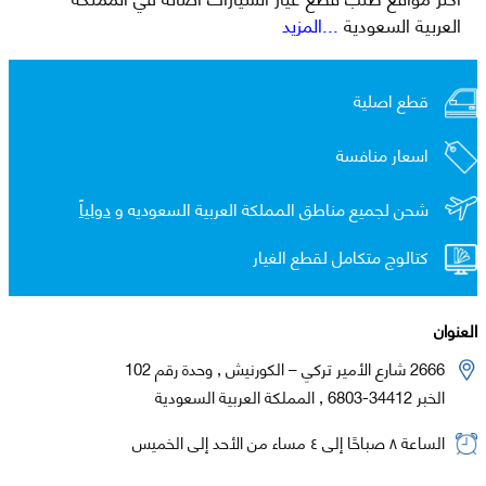
العربية السعودية
...المزيد
قطع اصلية
اسعار منافسة
شحن لجميع مناطق المملكة العربية السعوديه و
دولياً
كتالوج متكامل لقطع الغيار
العنوان
2666 شارع الأمير تركي – الكورنيش , وحدة رقم 102
الخبر 34412-6803 , المملكة العربية السعودية
الساعة ٨ صباحًا إلى ٤ مساء من الأحد إلى الخميس