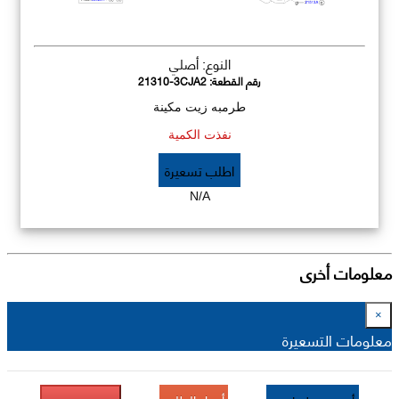
النوع: أصلي
رقم القطعة:
21310-3CJA2
طرمبه زيت مكينة
نفذت الكمية
اطلب تسعيرة
N/A
معلومات أخرى
×
معلومات التسعيرة