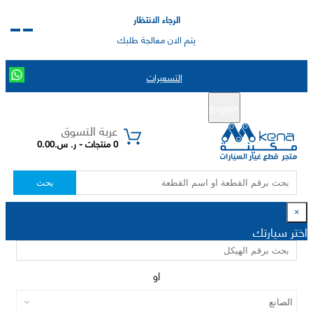
الرجاء الانتظار
يتم الان معالجة طلبك
التسعيرات
English
تسجيل جديد
تسجيل الدخول
|
عربة التسوق
0 منتجات - ر. س.0.00
بحث
×
اختر سيارتك
او