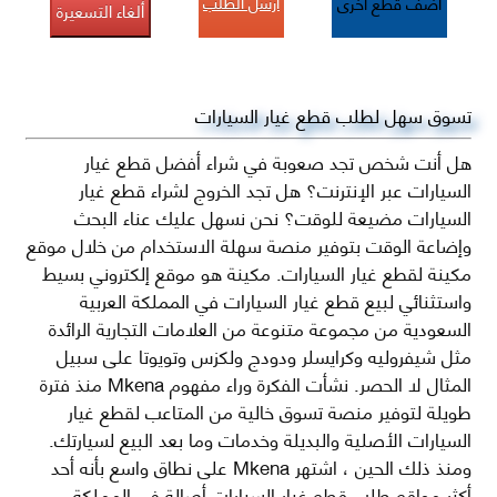
أرسل الطلب
أضف قطع اخرى
ألغاء التسعيرة
تسوق سهل لطلب قطع غيار السيارات
هل أنت شخص تجد صعوبة في شراء أفضل قطع غيار
السيارات عبر الإنترنت؟ هل تجد الخروج لشراء قطع غيار
السيارات مضيعة للوقت؟ نحن نسهل عليك عناء البحث
وإضاعة الوقت بتوفير منصة سهلة الاستخدام من خلال موقع
مكينة لقطع غيار السيارات. مكينة هو موقع إلكتروني بسيط
واستثنائي لبيع قطع غيار السيارات في المملكة العربية
السعودية من مجموعة متنوعة من العلامات التجارية الرائدة
مثل شيفروليه وكرايسلر ودودج ولكزس وتويوتا على سبيل
المثال لا الحصر. نشأت الفكرة وراء مفهوم Mkena منذ فترة
طويلة لتوفير منصة تسوق خالية من المتاعب لقطع غيار
السيارات الأصلية والبديلة وخدمات وما بعد البيع لسيارتك.
ومنذ ذلك الحين ، اشتهر Mkena على نطاق واسع بأنه أحد
أكثر مواقع طلب قطع غيار السيارات أصالة في المملكة