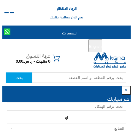
الرجاء الانتظار
يتم الان معالجة طلبك
التسعيرات
English
تسجيل جديد
تسجيل الدخول
|
عربة التسوق
0 منتجات - ر. س.0.00
بحث
×
اختر سيارتك
او