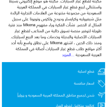
مكينة لقطع غيار السيارات. مكينة هو موقع إلكتروني بسيط
واستثنائي لبيع قطع غيار السيارات في المملكة العربية
السعودية من مجموعة متنوعة من العلامات التجارية الرائدة
مثل شيفروليه وكرايسلر ودودج ولكزس وتويوتا على سبيل
المثال لا الحصر. نشأت الفكرة وراء مفهوم Mkena منذ فترة
طويلة لتوفير منصة تسوق خالية من المتاعب لقطع غيار
السيارات الأصلية والبديلة وخدمات وما بعد البيع لسيارتك.
ومنذ ذلك الحين ، اشتهر Mkena على نطاق واسع بأنه أحد
أكثر مواقع طلب قطع غيار السيارات أصالة في المملكة
العربية السعودية
...المزيد
قطع اصلية
اسعار منافسة
شحن لجميع مناطق المملكة العربية السعوديه و
دولياً
كتالوج متكامل لقطع الغيار