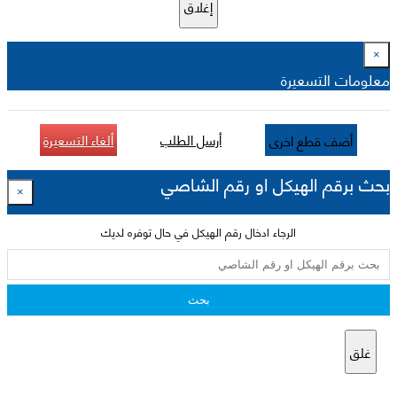
إغلاق
×
معلومات التسعيرة
أرسل الطلب
ألغاء التسعيرة
أضف قطع اخرى
بحث برقم الهيكل او رقم الشاصي
×
الرجاء ادخال رقم الهيكل في حال توفره لديك
بحث
غلق