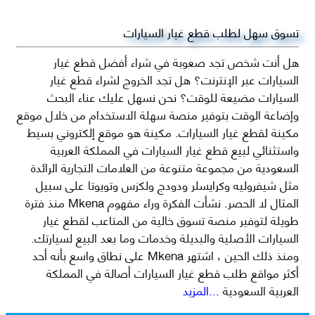
تسوق سهل لطلب قطع غيار السيارات
هل أنت شخص تجد صعوبة في شراء أفضل قطع غيار
السيارات عبر الإنترنت؟ هل تجد الخروج لشراء قطع غيار
السيارات مضيعة للوقت؟ نحن نسهل عليك عناء البحث
وإضاعة الوقت بتوفير منصة سهلة الاستخدام من خلال موقع
مكينة لقطع غيار السيارات. مكينة هو موقع إلكتروني بسيط
واستثنائي لبيع قطع غيار السيارات في المملكة العربية
السعودية من مجموعة متنوعة من العلامات التجارية الرائدة
مثل شيفروليه وكرايسلر ودودج ولكزس وتويوتا على سبيل
المثال لا الحصر. نشأت الفكرة وراء مفهوم Mkena منذ فترة
طويلة لتوفير منصة تسوق خالية من المتاعب لقطع غيار
السيارات الأصلية والبديلة وخدمات وما بعد البيع لسيارتك.
ومنذ ذلك الحين ، اشتهر Mkena على نطاق واسع بأنه أحد
أكثر مواقع طلب قطع غيار السيارات أصالة في المملكة
العربية السعودية
...المزيد