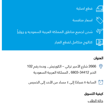
قطع اصلية
اسعار منافسة
شحن لجميع مناطق المملكة العربية السعوديه و
دولياً
كتالوج متكامل لقطع الغيار
العنوان
2666 شارع الأمير تركي – الكورنيش , وحدة رقم 102
الخبر 34412-6803 , المملكة العربية السعودية
الساعة ٨ صباحًا إلى ٤ مساء من الأحد إلى الخميس
كيفية التسوق
حالة الطلب