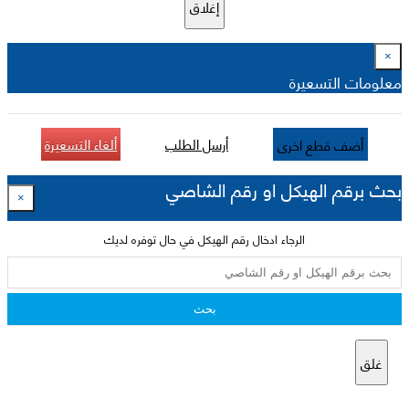
إغلاق
×
معلومات التسعيرة
أرسل الطلب
ألغاء التسعيرة
أضف قطع اخرى
بحث برقم الهيكل او رقم الشاصي
×
الرجاء ادخال رقم الهيكل في حال توفره لديك
بحث
غلق