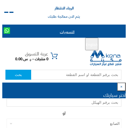
الرجاء الانتظار
يتم الان معالجة طلبك
التسعيرات
English
تسجيل جديد
تسجيل الدخول
|
عربة التسوق
0 منتجات - ر. س.0.00
بحث
×
اختر سيارتك
او