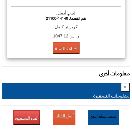
النوع: أصلي
رقم القطعة:
21100-14140
كربريتر كامل
ر. س.1047.12
اضافة للسلة
معلومات أخرى
×
معلومات التسعيرة
أرسل الطلب
أضف قطع اخرى
ألغاء التسعيرة