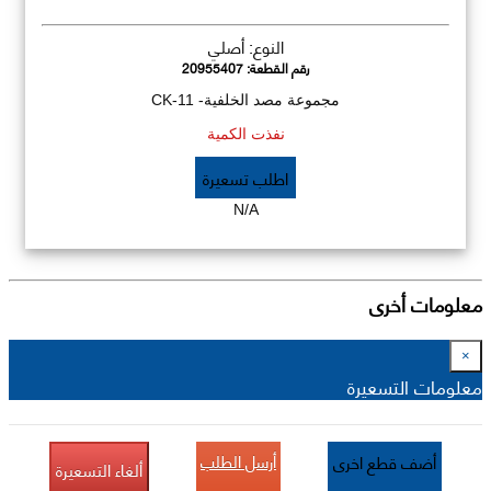
النوع: أصلي
رقم القطعة:
20955407
مجموعة مصد الخلفية- CK-11
نفذت الكمية
اطلب تسعيرة
N/A
معلومات أخرى
×
معلومات التسعيرة
أرسل الطلب
أضف قطع اخرى
ألغاء التسعيرة