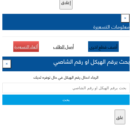
إغلاق
×
معلومات التسعيرة
أرسل الطلب
ألغاء التسعيرة
أضف قطع اخرى
بحث برقم الهيكل او رقم الشاصي
×
الرجاء ادخال رقم الهيكل في حال توفره لديك
بحث
غلق