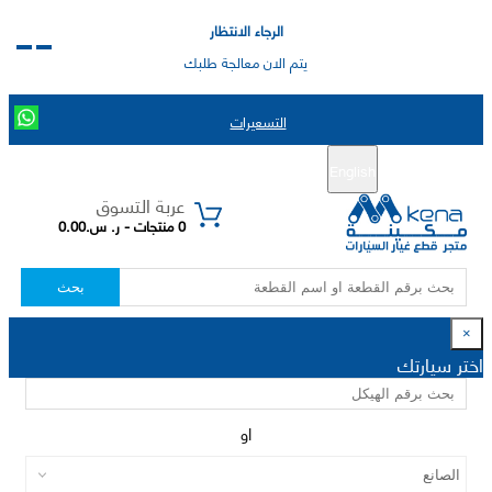
الرجاء الانتظار
يتم الان معالجة طلبك
التسعيرات
English
تسجيل جديد
تسجيل الدخول
|
عربة التسوق
0 منتجات - ر. س.0.00
بحث
×
اختر سيارتك
او