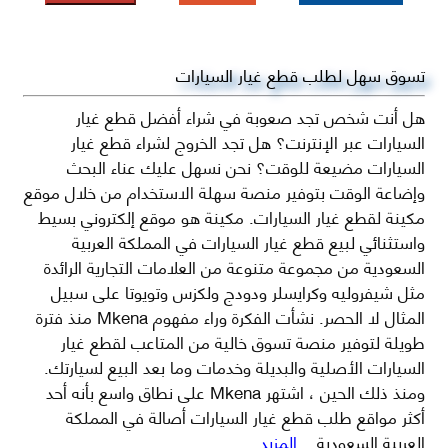
تسوق سهل لطلب قطع غيار السيارات
هل أنت شخص تجد صعوبة في شراء أفضل قطع غيار
السيارات عبر الإنترنت؟ هل تجد الخروج لشراء قطع غيار
السيارات مضيعة للوقت؟ نحن نسهل عليك عناء البحث
وإضاعة الوقت بتوفير منصة سهلة الاستخدام من خلال موقع
مكينة لقطع غيار السيارات. مكينة هو موقع إلكتروني بسيط
واستثنائي لبيع قطع غيار السيارات في المملكة العربية
السعودية من مجموعة متنوعة من العلامات التجارية الرائدة
مثل شيفروليه وكرايسلر ودودج ولكزس وتويوتا على سبيل
المثال لا الحصر. نشأت الفكرة وراء مفهوم Mkena منذ فترة
طويلة لتوفير منصة تسوق خالية من المتاعب لقطع غيار
السيارات الأصلية والبديلة وخدمات وما بعد البيع لسيارتك.
ومنذ ذلك الحين ، اشتهر Mkena على نطاق واسع بأنه أحد
أكثر مواقع طلب قطع غيار السيارات أصالة في المملكة
العربية السعودية
...المزيد