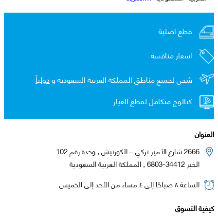
قطع اصلية
اسعار منافسة
شحن لجميع مناطق المملكة العربية السعوديه و
دولياً
كتالوج متكامل لقطع الغيار
العنوان
2666 شارع الأمير تركي – الكورنيش , وحدة رقم 102
الخبر 34412-6803 , المملكة العربية السعودية
الساعة ٨ صباحًا إلى ٤ مساء من الأحد إلى الخميس
كيفية التسوق