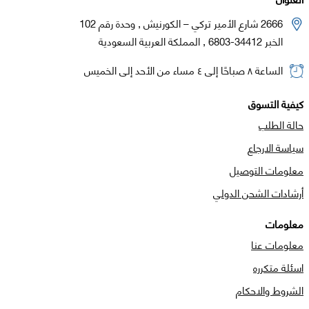
2666 شارع الأمير تركي – الكورنيش , وحدة رقم 102
الخبر 34412-6803 , المملكة العربية السعودية
الساعة ٨ صباحًا إلى ٤ مساء من الأحد إلى الخميس
كيفية التسوق
حالة الطلب
سياسة الارجاع
معلومات التوصيل
أرشادات الشحن الدولي
معلومات
معلومات عنا
اسئلة متكرره
الشروط والاحكام