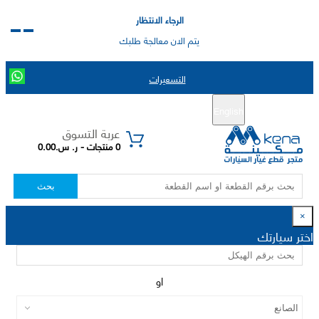
الرجاء الانتظار
يتم الان معالجة طلبك
التسعيرات
English
تسجيل جديد
تسجيل الدخول
|
عربة التسوق
0 منتجات - ر. س.0.00
بحث
×
اختر سيارتك
او