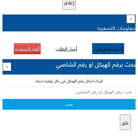
إغلاق
×
معلومات التسعيرة
أرسل الطلب
ألغاء التسعيرة
أضف قطع اخرى
بحث برقم الهيكل او رقم الشاصي
×
الرجاء ادخال رقم الهيكل في حال توفره لديك
بحث
غلق