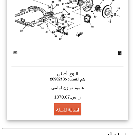
النوع: أصلي
رقم القطعة:
20932135
عامود توازن امامي
ر. س.1070.67
اضافة للسلة
معلومات أخرى