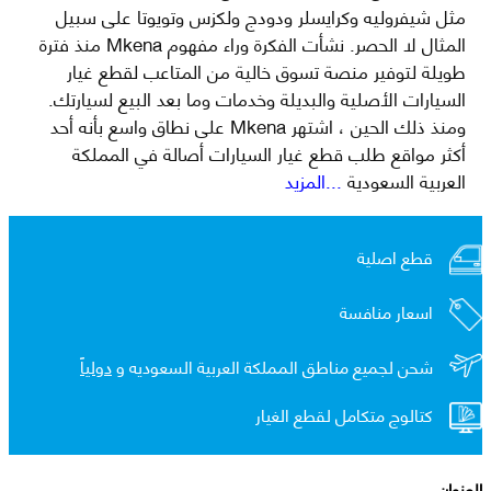
مثل شيفروليه وكرايسلر ودودج ولكزس وتويوتا على سبيل
المثال لا الحصر. نشأت الفكرة وراء مفهوم Mkena منذ فترة
طويلة لتوفير منصة تسوق خالية من المتاعب لقطع غيار
السيارات الأصلية والبديلة وخدمات وما بعد البيع لسيارتك.
ومنذ ذلك الحين ، اشتهر Mkena على نطاق واسع بأنه أحد
أكثر مواقع طلب قطع غيار السيارات أصالة في المملكة
العربية السعودية
...المزيد
قطع اصلية
اسعار منافسة
شحن لجميع مناطق المملكة العربية السعوديه و
دولياً
كتالوج متكامل لقطع الغيار
العنوان