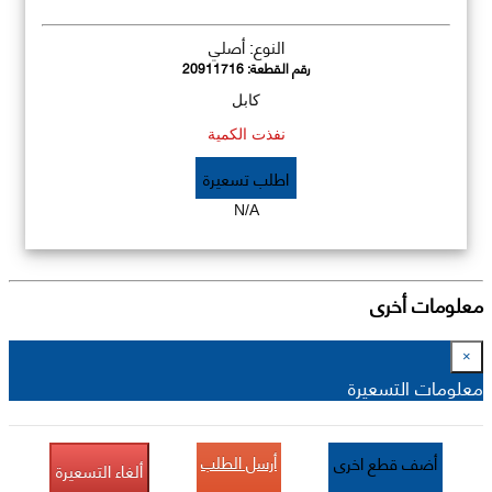
النوع: أصلي
رقم القطعة:
20911716
كابل
نفذت الكمية
اطلب تسعيرة
N/A
معلومات أخرى
×
معلومات التسعيرة
أرسل الطلب
أضف قطع اخرى
ألغاء التسعيرة