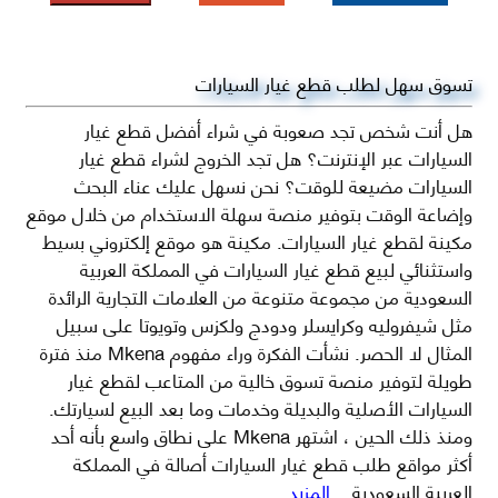
تسوق سهل لطلب قطع غيار السيارات
هل أنت شخص تجد صعوبة في شراء أفضل قطع غيار
السيارات عبر الإنترنت؟ هل تجد الخروج لشراء قطع غيار
السيارات مضيعة للوقت؟ نحن نسهل عليك عناء البحث
وإضاعة الوقت بتوفير منصة سهلة الاستخدام من خلال موقع
مكينة لقطع غيار السيارات. مكينة هو موقع إلكتروني بسيط
واستثنائي لبيع قطع غيار السيارات في المملكة العربية
السعودية من مجموعة متنوعة من العلامات التجارية الرائدة
مثل شيفروليه وكرايسلر ودودج ولكزس وتويوتا على سبيل
المثال لا الحصر. نشأت الفكرة وراء مفهوم Mkena منذ فترة
طويلة لتوفير منصة تسوق خالية من المتاعب لقطع غيار
السيارات الأصلية والبديلة وخدمات وما بعد البيع لسيارتك.
ومنذ ذلك الحين ، اشتهر Mkena على نطاق واسع بأنه أحد
أكثر مواقع طلب قطع غيار السيارات أصالة في المملكة
العربية السعودية
...المزيد