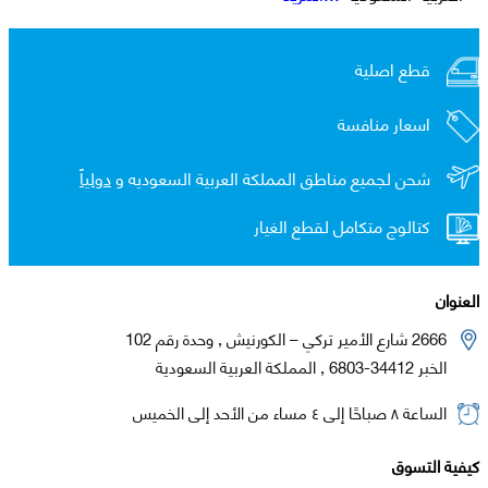
قطع اصلية
اسعار منافسة
شحن لجميع مناطق المملكة العربية السعوديه و
دولياً
كتالوج متكامل لقطع الغيار
العنوان
2666 شارع الأمير تركي – الكورنيش , وحدة رقم 102
الخبر 34412-6803 , المملكة العربية السعودية
الساعة ٨ صباحًا إلى ٤ مساء من الأحد إلى الخميس
كيفية التسوق