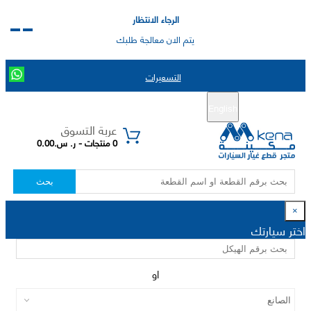
الرجاء الانتظار
يتم الان معالجة طلبك
التسعيرات
English
تسجيل جديد
تسجيل الدخول
|
عربة التسوق
0 منتجات - ر. س.0.00
بحث
×
اختر سيارتك
او