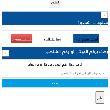
إغلاق
×
معلومات التسعيرة
أرسل الطلب
ألغاء التسعيرة
أضف قطع اخرى
بحث برقم الهيكل او رقم الشاصي
×
الرجاء ادخال رقم الهيكل في حال توفره لديك
بحث
غلق