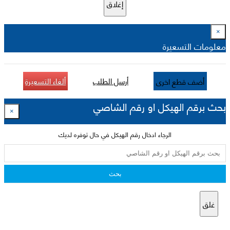
إغلاق
×
معلومات التسعيرة
أرسل الطلب
ألغاء التسعيرة
أضف قطع اخرى
بحث برقم الهيكل او رقم الشاصي
×
الرجاء ادخال رقم الهيكل في حال توفره لديك
بحث
غلق