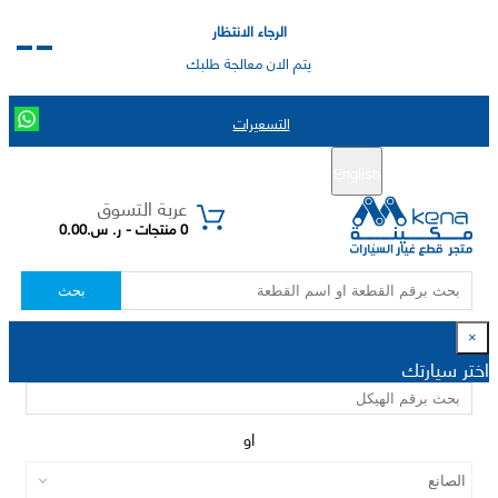
الرجاء الانتظار
يتم الان معالجة طلبك
التسعيرات
English
تسجيل جديد
تسجيل الدخول
|
عربة التسوق
0 منتجات - ر. س.0.00
بحث
×
اختر سيارتك
او