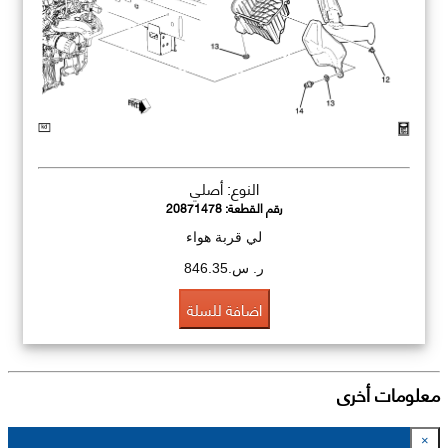
النوع: أصلي
رقم القطعة:
20871478
لي قربة هواء
ر. س.846.35
اضافة للسلة
معلومات أخرى
×