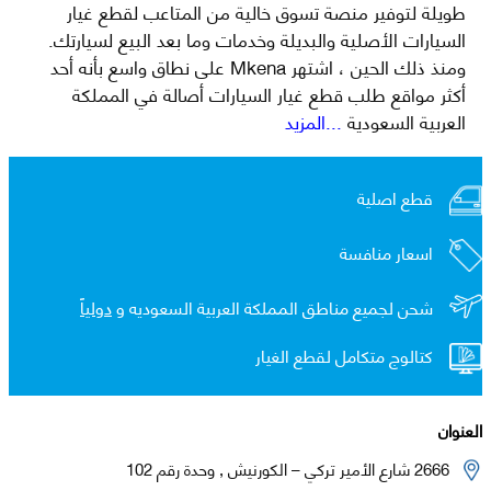
طويلة لتوفير منصة تسوق خالية من المتاعب لقطع غيار
السيارات الأصلية والبديلة وخدمات وما بعد البيع لسيارتك.
ومنذ ذلك الحين ، اشتهر Mkena على نطاق واسع بأنه أحد
أكثر مواقع طلب قطع غيار السيارات أصالة في المملكة
العربية السعودية
...المزيد
قطع اصلية
اسعار منافسة
شحن لجميع مناطق المملكة العربية السعوديه و
دولياً
كتالوج متكامل لقطع الغيار
العنوان
2666 شارع الأمير تركي – الكورنيش , وحدة رقم 102